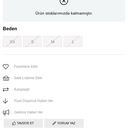
Ürün stoklarımızda kalmamıştır.
Beden
XS
S
M
L
Favorilere Ekle
İstek Listeme Ekle
Karşılaştır
Fiyat Düşünce Haber Ver
Gelince Haber Ver
TAVSIYE ET
YORUM YAZ