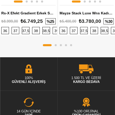
Rs-X Efekt Gradient Erkek Sneaker
Mayze Stack Luxe Wns Kadın Sneaker
₺6.749,25
₺3.780,00
₺8.999,00
₺5.400,00
%25
%30
36
37
37,5
38
38,5
39
36
40
37
40,5
37,5
41
38
42
38,5
42,5
3
100%
1.500 TL VE ÜZERİ
GÜVENLİ ALIŞVERİŞ
KARGO BEDAVA
14 GÜN İÇİNDE
%100 ORİJİNAL