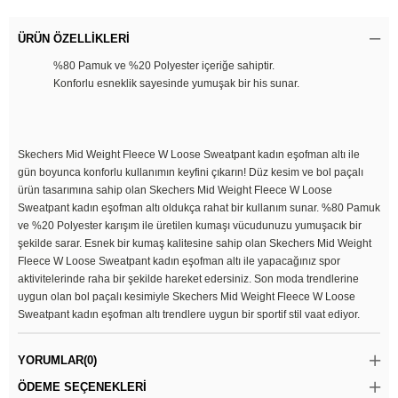
ÜRÜN ÖZELLIKLERI
%80 Pamuk ve %20 Polyester içeriğe sahiptir.
Konforlu esneklik sayesinde yumuşak bir his sunar.
Skechers Mid Weight Fleece W Loose Sweatpant kadın eşofman altı ile
gün boyunca konforlu kullanımın keyfini çıkarın! Düz kesim ve bol paçalı
ürün tasarımına sahip olan Skechers Mid Weight Fleece W Loose
Sweatpant kadın eşofman altı oldukça rahat bir kullanım sunar. %80 Pamuk
ve %20 Polyester karışım ile üretilen kumaşı vücudunuzu yumuşacık bir
şekilde sarar. Esnek bir kumaş kalitesine sahip olan Skechers Mid Weight
Fleece W Loose Sweatpant kadın eşofman altı ile yapacağınız spor
aktivitelerinde raha bir şekilde hareket edersiniz. Son moda trendlerine
uygun olan bol paçalı kesimiyle Skechers Mid Weight Fleece W Loose
Sweatpant kadın eşofman altı trendlere uygun bir sportif stil vaat ediyor.
YORUMLAR
(0)
ÖDEME SEÇENEKLERI