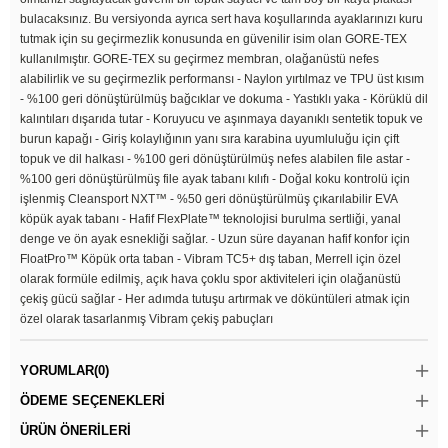
bulacaksınız. Bu versiyonda ayrıca sert hava koşullarında ayaklarınızı kuru
tutmak için su geçirmezlik konusunda en güvenilir isim olan GORE-TEX
kullanılmıştır. GORE-TEX su geçirmez membran, olağanüstü nefes
alabilirlik ve su geçirmezlik performansı - Naylon yırtılmaz ve TPU üst kısım
- %100 geri dönüştürülmüş bağcıklar ve dokuma - Yastıklı yaka - Körüklü dil
kalıntıları dışarıda tutar - Koruyucu ve aşınmaya dayanıklı sentetik topuk ve
burun kapağı - Giriş kolaylığının yanı sıra karabina uyumluluğu için çift
topuk ve dil halkası - %100 geri dönüştürülmüş nefes alabilen file astar -
%100 geri dönüştürülmüş file ayak tabanı kılıfı - Doğal koku kontrolü için
işlenmiş Cleansport NXT™ - %50 geri dönüştürülmüş çıkarılabilir EVA
köpük ayak tabanı - Hafif FlexPlate™ teknolojisi burulma sertliği, yanal
denge ve ön ayak esnekliği sağlar. - Uzun süre dayanan hafif konfor için
FloatPro™ Köpük orta taban - Vibram TC5+ dış taban, Merrell için özel
olarak formüle edilmiş, açık hava çoklu spor aktiviteleri için olağanüstü
çekiş gücü sağlar - Her adımda tutuşu artırmak ve döküntüleri atmak için
özel olarak tasarlanmış Vibram çekiş pabuçları
YORUMLAR
(0)
ÖDEME SEÇENEKLERI
ÜRÜN ÖNERILERI