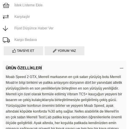
İstek Listeme Ekle
Karşılaştır
Fiyat Düşünce Haber Ver
Kargo Bedava
TAVSIYE ET
YORUM YAZ
ÜRÜN ÖZELLIKLERI
Moab Speed 2 GTX, Merrell markasının en çok satan yürüyüş botu Merrell
Moab'ın bilgi birikimi ve patika anlayışını dünyanın dört bir yanındaki atletik
yürüyüşçülerin en son yenilikleriyle birleştiren en son yürüyüş yeniliğidir.
Merrell için özel olarak formüle edilmiş Vibram TC5+ kauçuğun yepyeni bir
tasarım ve çekiş kulakçıklarıyla birleştirilmesiyle geliştirilmiş çekiş gücü.
Yürüyüşçüler konforun önemini bilirler ve yepyeni Moab Speed, ayak
altındaki köpükte konforda %30 artış sağlar. Nefes alabilirlik de Merrell'in
en çok satan Merrell Test Lab patika koşu serisinden öğrenilenlerle önemli
ölçüde geliştirildi. Ayak altında, her koşulda patikada kendinizden emin
olmanızı sağlayacak güvenli bir topuk sayacı ve tam boy bir kaya plakası