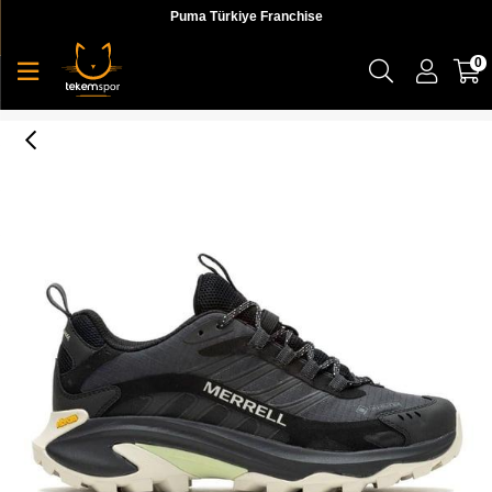
Puma Türkiye Franchise
0
Merrell Moab Speed 2 Gtx Kadın Outdoor Ayakkabı