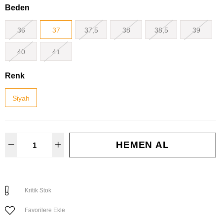
Beden
36
37
37,5
38
38,5
39
40
41
Renk
Siyah
Kritik Stok
Favorilere Ekle