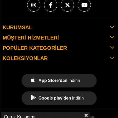
KURUMSAL
MÜŞTERI HIZMETLERI
POPÜLER KATEGORILER
KOLEKSIYONLAR
App Store’dan
indirin
Google play’den
indirin
Çerez Kullanımı
© 2021 tekemspor.com. - Tüm Hakları Saklıdır.