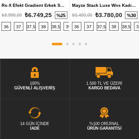
Rs-X Efekt Gradient Erkek Sneaker
Mayze Stack Luxe Wns Kadın Sneaker
₺6.749,25
₺3.780,00
₺8.999,00
₺5.400,00
%25
%30
36
37
37,5
38
38,5
39
36
40
37
40,5
37,5
41
38
42
38,5
42,5
3
100%
1.500 TL VE ÜZERİ
GÜVENLİ ALIŞVERİŞ
KARGO BEDAVA
14 GÜN İÇİNDE
%100 ORİJİNAL
İADE
ÜRÜN GARANTİSİ