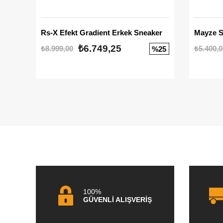
Rs-X Efekt Gradient Erkek Sneaker
₺6.749,25
₺8.999,00
₺5.400,0
%25
100%
GÜVENLİ ALIŞVERİŞ