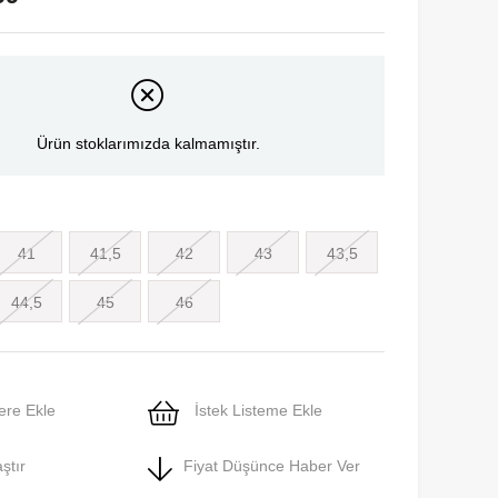
Ürün stoklarımızda kalmamıştır.
41
41,5
42
43
43,5
44,5
45
46
ere Ekle
İstek Listeme Ekle
ştır
Fiyat Düşünce Haber Ver