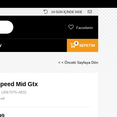
14 GÜN İÇİNDE İADE
Favorilerim
0
y
SEPETIM
< < Önceki Sayfaya Dön
peed Mid Gtx
(J067075-AE0)
ell
99