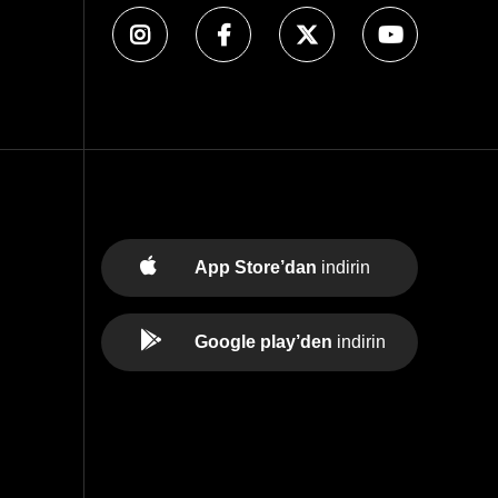
App Store’dan
indirin
Google play’den
indirin