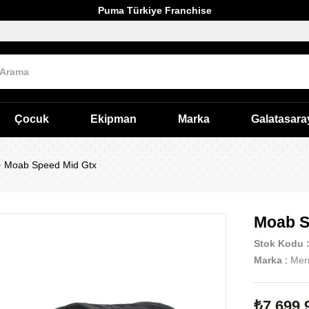
Puma Türkiye Franchise
Çocuk
Ekipman
Marka
Galatasara
Moab Speed Mid Gtx
Moab S
Stok Kodu
Marka
:
Merr
₺7.699,