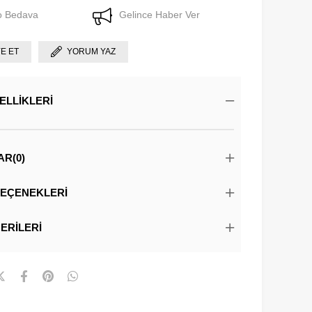
o Bedava
Gelince Haber Ver
YE ET
YORUM YAZ
ELLIKLERI
AR
(0)
EÇENEKLERI
ERILERI