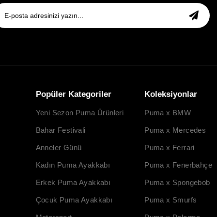
Popüler Kategoriler
Koleksiyonlar
Yeni Sezon Puma Ürünleri
Puma x BMW
Bahar Festivali
Puma x Mercedes
Anneler Günü
Puma x Ferrari
Kadın Puma Ayakkabı
Puma x Fenerbahçe
Erkek Puma Ayakkabı
Puma x Spongebob
Çocuk Puma Ayakkabı
Puma x Smurfs