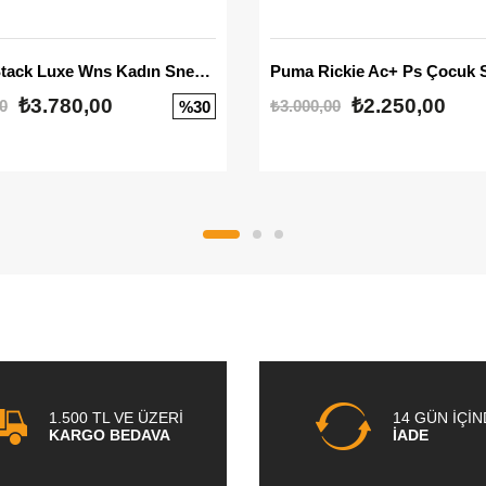
Mayze Stack Luxe Wns Kadın Sneaker
Puma Rickie Ac+ Ps Çocuk 
₺3.780,00
₺2.250,00
0
₺3.000,00
%30
1.500 TL VE ÜZERİ
14 GÜN İÇİ
KARGO BEDAVA
İADE