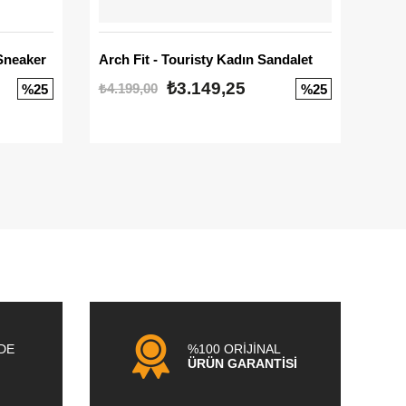
Sneaker
Arch Fit - Touristy Kadın Sandalet
Big
₺3.149,25
₺4.199,00
₺3.1
%25
%25
NDE
%100 ORİJİNAL
ÜRÜN GARANTİSİ