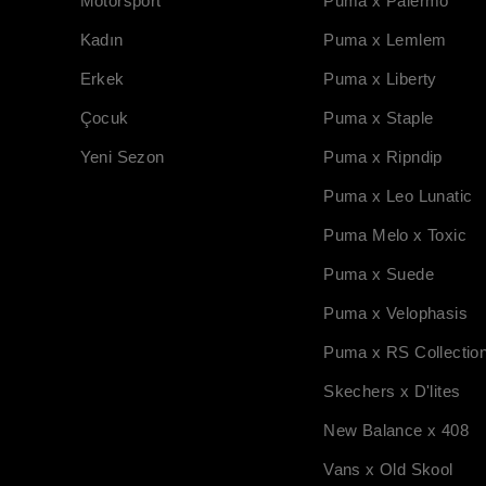
Motorsport
Puma x Palermo
Kadın
Puma x Lemlem
Erkek
Puma x Liberty
Çocuk
Puma x Staple
Yeni Sezon
Puma x Ripndip
Puma x Leo Lunatic
Puma Melo x Toxic
Puma x Suede
Puma x Velophasis
Puma x RS Collectio
Skechers x D'lites
New Balance x 408
Vans x Old Skool