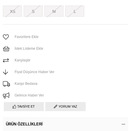
XS
S
M
L
Favorilere Ekle
İstek Listeme Ekle
Karşılaştır
Fiyat Düşünce Haber Ver
Kargo Bedava
Gelince Haber Ver
TAVSIYE ET
YORUM YAZ
ÜRÜN ÖZELLIKLERI