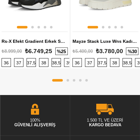
Rs-X Efekt Gradient Erkek Sneaker
Mayze Stack Luxe Wns Kadın Sneaker
₺6.749,25
₺3.780,00
₺8.999,00
₺5.400,00
%25
%30
36
37
37,5
38
38,5
39
36
40
37
40,5
37,5
41
38
42
38,5
42,5
3
100%
1.500 TL VE ÜZERİ
GÜVENLİ ALIŞVERİŞ
KARGO BEDAVA