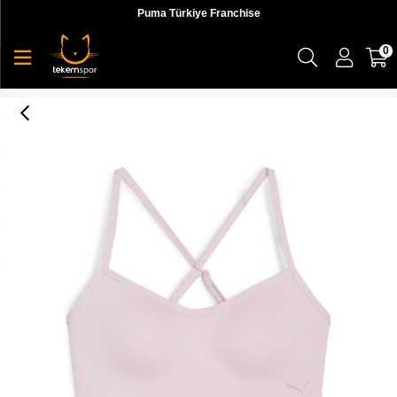
Puma Türkiye Franchise
0
Puma Move Cloudspun Bra Kadın Sporcu Sutyeni