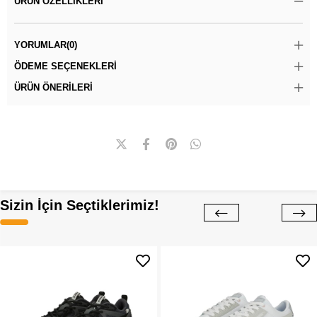
ÜRÜN ÖZELLIKLERI
YORUMLAR
(0)
ÖDEME SEÇENEKLERI
ÜRÜN ÖNERILERI
Sizin İçin Seçtiklerimiz!