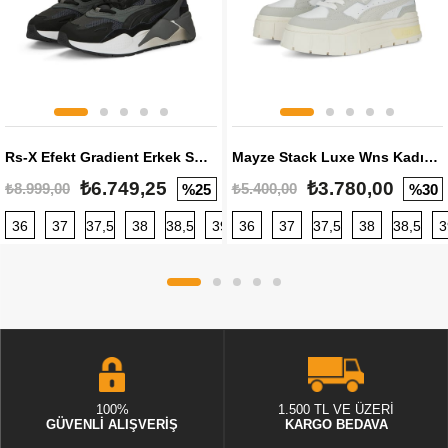
Rs-X Efekt Gradient Erkek Sneaker
Mayze Stack Luxe Wns Kadın Sneaker
₺6.749,25
₺3.780,00
₺8.999,00
₺5.400,00
%25
%30
36
37
37,5
38
38,5
39
36
40
37
40,5
37,5
41
38
42
38,5
42,5
3
100%
1.500 TL VE ÜZERİ
GÜVENLİ ALIŞVERİŞ
KARGO BEDAVA