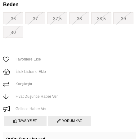
Beden
36
37
37,5
38
38,5
39
40
Favorilere Ekle
İstek Listeme Ekle
Karşılaştır
Fiyat Düşünce Haber Ver
Gelince Haber Ver
TAVSIYE ET
YORUM YAZ