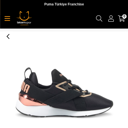
Puma Türkiye Franchise
0
Puma Muse X3 Metallic Wn S A Kadın Günlük Ayakkabı - 37513101