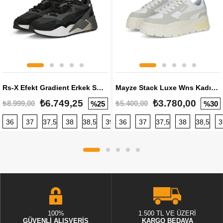
Rs-X Efekt Gradient Erkek Sneaker
Mayze Stack Luxe Wns Kadın Sneaker
₺6.749,25
₺3.780,00
₺8.999,00
₺5.400,00
%25
%30
36
37
37,5
38
38,5
39
36
40
37
40,5
37,5
41
38
42
38,5
42,5
3
100%
1.500 TL VE ÜZERİ
GÜVENLİ ALIŞVERİŞ
KARGO BEDAVA