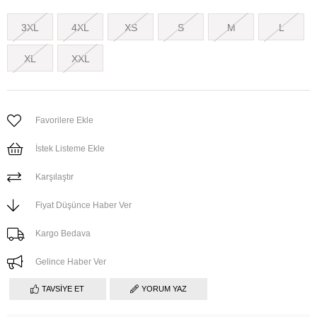
3XL
4XL
XS
S
M
L
XL
XXL
Favorilere Ekle
İstek Listeme Ekle
Karşılaştır
Fiyat Düşünce Haber Ver
Kargo Bedava
Gelince Haber Ver
TAVSIYE ET
YORUM YAZ