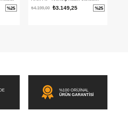
₺3.149,25
₺4.199,00
₺3.1
%25
%25
NDE
%100 ORİJİNAL
ÜRÜN GARANTİSİ