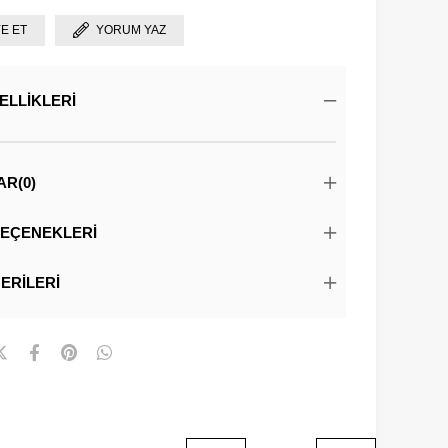
YE ET
YORUM YAZ
ELLIKLERI
AR
(0)
EÇENEKLERI
ERILERI