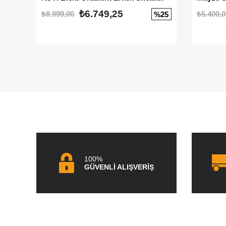
₺6.749,25
₺8.999,00
₺5.400,0
%25
100%
GÜVENLİ ALIŞVERİŞ