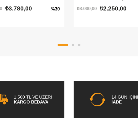
₺3.780,00
₺2.250,00
0
₺3.000,00
%30
1.500 TL VE ÜZERİ
14 GÜN İÇİ
KARGO BEDAVA
İADE