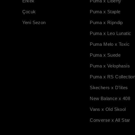
Erkek
Puma x Liberty
Çocuk
Puma x Staple
Yeni Sezon
Puma x Ripndip
Puma x Leo Lunatic
Puma Melo x Toxic
Puma x Suede
Puma x Velophasis
Puma x RS Collectio
Skechers x D'lites
New Balance x 408
Vans x Old Skool
Converse x All Star