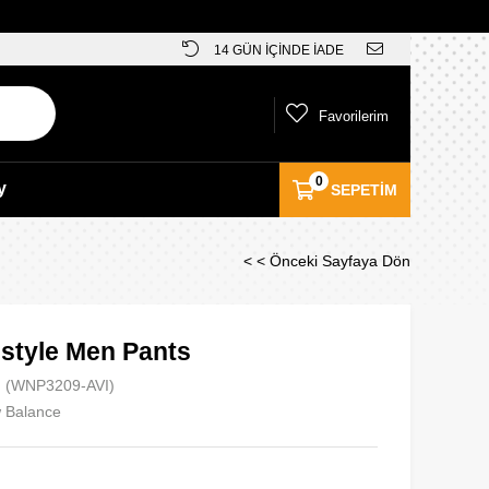
14 GÜN İÇİNDE İADE
Favorilerim
0
y
SEPETIM
< < Önceki Sayfaya Dön
estyle Men Pants
(WNP3209-AVI)
 Balance