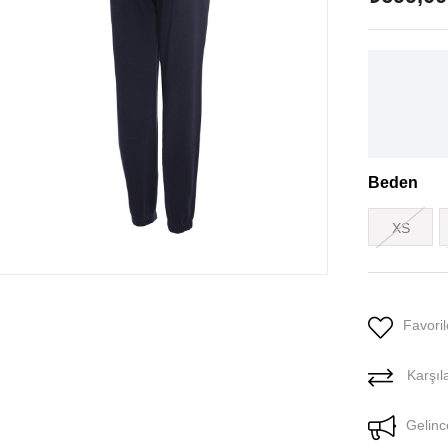
Beden
XS
Favoril
Karşıla
Gelinc