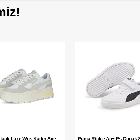
miz!
Mayze Stack Luxe Wns Kadın Sneaker
Puma Rickie Ac+ Ps Çocuk 