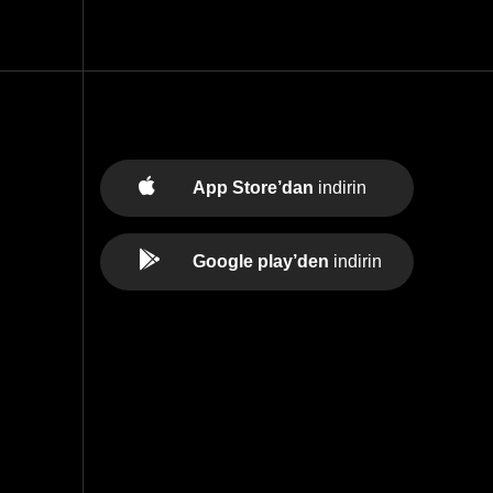
App Store’dan
indirin
Google play’den
indirin