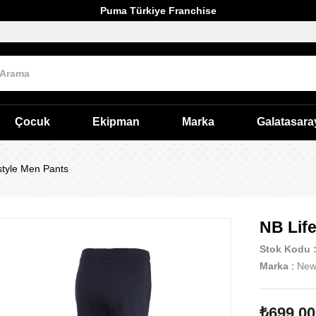
Puma Türkiye Franchise
Çocuk
Ekipman
Marka
Galatasara
style Men Pants
NB Lif
Stok Kodu
Marka
:
New
₺699,00