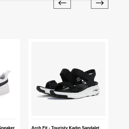
Sneaker
Arch Fit - Touristy Kadın Sandalet
Big