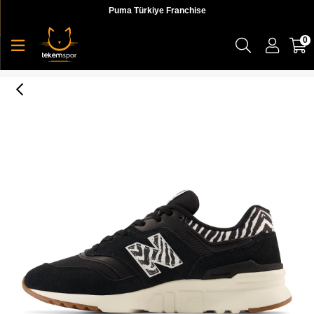
Puma Türkiye Franchise
0
997 NB Lifestyle Women Shoes Kadın Sneaker