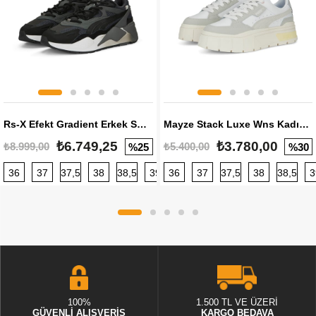
Rs-X Efekt Gradient Erkek Sneaker
Mayze Stack Luxe Wns Kadın Sneaker
₺6.749,25
₺3.780,00
₺8.999,00
₺5.400,00
%25
%30
36
37
37,5
38
38,5
39
36
40
37
40,5
37,5
41
38
42
38,5
42,5
3
100%
1.500 TL VE ÜZERİ
GÜVENLİ ALIŞVERİŞ
KARGO BEDAVA