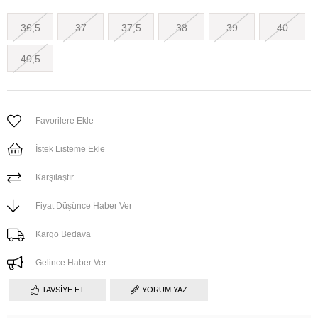
36,5
37
37,5
38
39
40
40,5
Favorilere Ekle
İstek Listeme Ekle
Karşılaştır
Fiyat Düşünce Haber Ver
Kargo Bedava
Gelince Haber Ver
TAVSIYE ET
YORUM YAZ