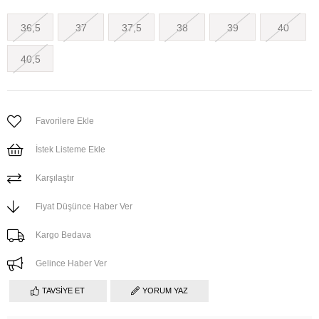
36,5
37
37,5
38
39
40
40,5
Favorilere Ekle
İstek Listeme Ekle
Karşılaştır
Fiyat Düşünce Haber Ver
Kargo Bedava
Gelince Haber Ver
TAVSIYE ET
YORUM YAZ