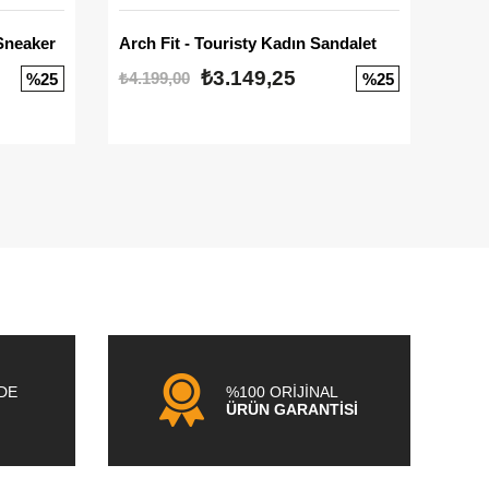
Sneaker
Arch Fit - Touristy Kadın Sandalet
Big
₺3.149,25
₺4.199,00
₺3.1
%25
%25
NDE
%100 ORİJİNAL
ÜRÜN GARANTİSİ