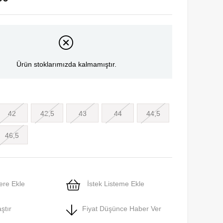
Ürün stoklarımızda kalmamıştır.
42
42,5
43
44
44,5
46,5
ere Ekle
İstek Listeme Ekle
ştır
Fiyat Düşünce Haber Ver