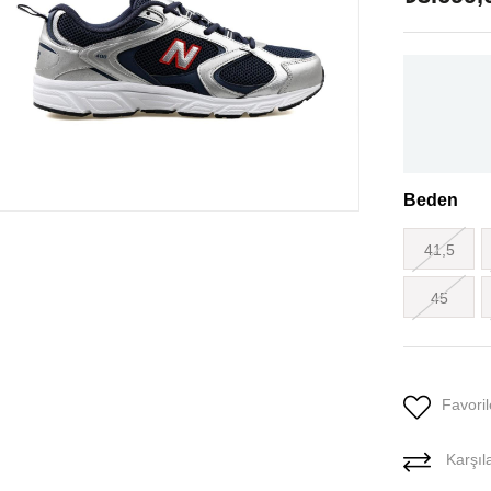
Beden
41,5
45
Favoril
Karşıla