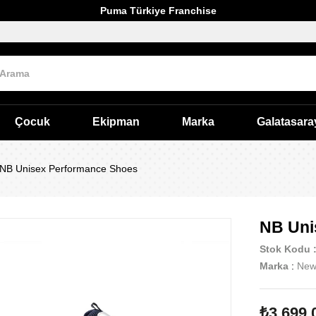
Puma Türkiye Franchise
Çocuk
Ekipman
Marka
Galatasara
NB Unisex Performance Shoes
NB Uni
Stok Kodu
Marka
:
New
₺3.699,