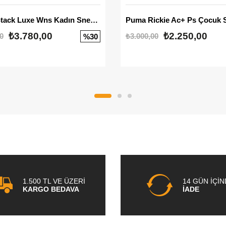
Mayze Stack Luxe Wns Kadın Sneaker
Puma Rickie Ac+ Ps Çocuk 
₺3.780,00
₺2.250,00
0
₺3.000,00
%30
1.500 TL VE ÜZERİ
14 GÜN İÇİ
KARGO BEDAVA
İADE