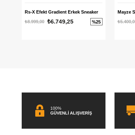
Rs-X Efekt Gradient Erkek Sneaker
₺6.749,25
₺8.999,00
₺5.400,0
%25
100%
GÜVENLİ ALIŞVERİŞ