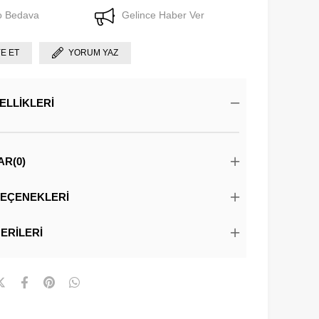
o Bedava
Gelince Haber Ver
YE ET
YORUM YAZ
ELLIKLERI
AR
(0)
EÇENEKLERI
ERILERI