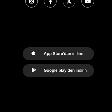
App Store’dan
indirin
Google play’den
indirin