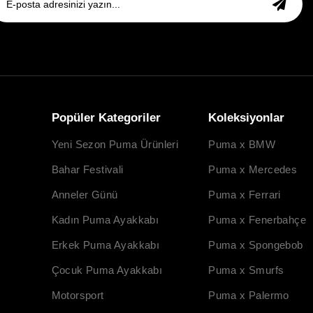
Popüler Kategoriler
Koleksiyonlar
Yeni Sezon Puma Ürünleri
Puma x BMW
Bahar Festivali
Puma x Mercedes
Anneler Günü
Puma x Ferrari
Kadın Puma Ayakkabı
Puma x Fenerbahçe
Erkek Puma Ayakkabı
Puma x Spongebob
Çocuk Puma Ayakkabı
Puma x Smurfs
Motorsport
Puma x Palermo