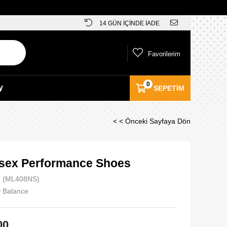
14 GÜN İÇİNDE İADE
Favorilerim
0
y
SEPETIM
< < Önceki Sayfaya Dön
sex Performance Shoes
(ML408NS)
 Balance
00