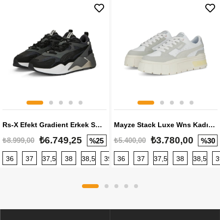
Rs-X Efekt Gradient Erkek Sneaker
Mayze Stack Luxe Wns Kadın Sneaker
₺6.749,25
₺3.780,00
₺8.999,00
₺5.400,00
%25
%30
36
37
37,5
38
38,5
39
36
40
37
40,5
37,5
41
38
42
38,5
42,5
3