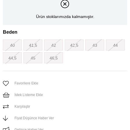
Ürün stoklarımızda kalmamıştır.
Beden
40
41,5
42
42,5
43
44
44,5
45
46,5
Favorilere Ekle
İstek Listeme Ekle
Karşılaştır
Fiyat Düşünce Haber Ver
Gelince Haber Ver