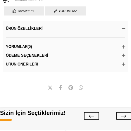
TAVSIYE ET
YORUM YAZ
ÜRÜN ÖZELLIKLERI
YORUMLAR
(0)
ÖDEME SEÇENEKLERI
ÜRÜN ÖNERILERI
Sizin İçin Seçtiklerimiz!