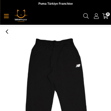
Puma Türkiye Franchise
0
New Balance Nb Performance Pants Kadın Pantolon - WPP1107-BK