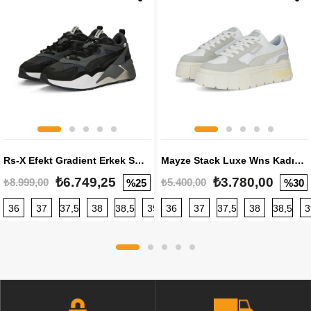
Rs-X Efekt Gradient Erkek Sneaker
Mayze Stack Luxe Wns Kadın Sneaker
₺6.749,25
₺3.780,00
₺8.999,00
₺5.400,00
%25
%30
36
37
37,5
38
38,5
39
36
40
37
40,5
37,5
41
38
42
38,5
42,5
3