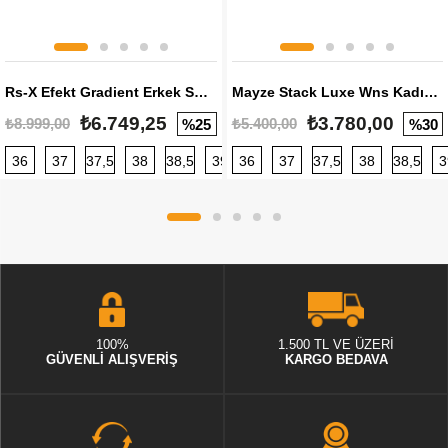
Rs-X Efekt Gradient Erkek Sneaker
Mayze Stack Luxe Wns Kadın Sneaker
₺6.749,25
₺3.780,00
₺8.999,00
₺5.400,00
%25
%30
36
37
37,5
38
38,5
39
36
40
37
40,5
37,5
41
38
42
38,5
42,5
3
100%
1.500 TL VE ÜZERİ
GÜVENLİ ALIŞVERİŞ
KARGO BEDAVA