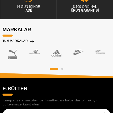
14 GÜN İÇİNDE
%100 ORİJİNAL
İADE
ÜRÜN GARANTİSİ
MARKALAR
TÜM MARKALAR
E-BÜLTEN
Kampanyalarımızdan ve fırsatlardan haberdar olmak için
bültenimize kayıt olun!