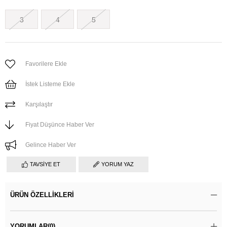
3
4
5
Favorilere Ekle
İstek Listeme Ekle
Karşılaştır
Fiyat Düşünce Haber Ver
Gelince Haber Ver
TAVSIYE ET
YORUM YAZ
ÜRÜN ÖZELLIKLERI
YORUMLAR
(0)