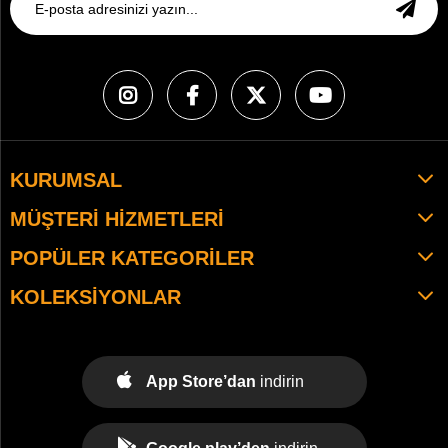
KURUMSAL
MÜŞTERI HIZMETLERI
POPÜLER KATEGORILER
KOLEKSIYONLAR
App Store’dan
indirin