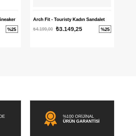
Sneaker
Arch Fit - Touristy Kadın Sandalet
Big
₺3.149,25
₺4.199,00
₺3.1
%25
%25
NDE
%100 ORİJİNAL
ÜRÜN GARANTİSİ