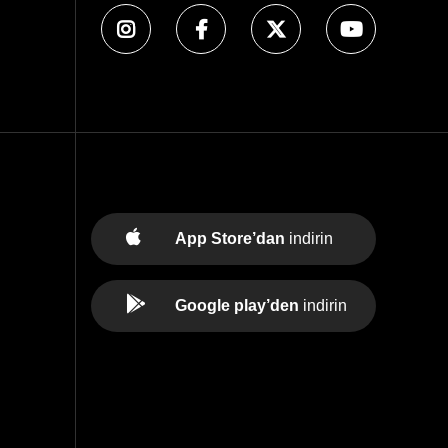
App Store’dan
indirin
Google play’den
indirin