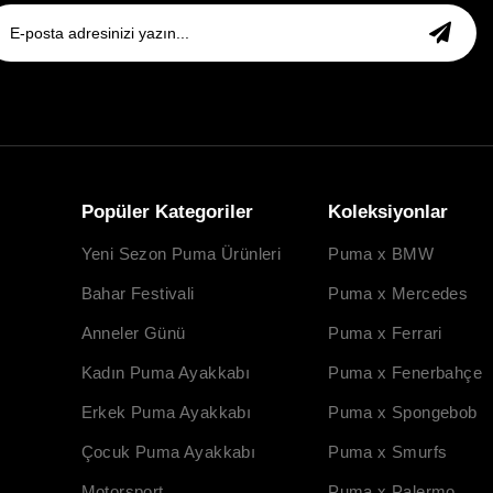
Popüler Kategoriler
Koleksiyonlar
Yeni Sezon Puma Ürünleri
Puma x BMW
Bahar Festivali
Puma x Mercedes
Anneler Günü
Puma x Ferrari
Kadın Puma Ayakkabı
Puma x Fenerbahçe
Erkek Puma Ayakkabı
Puma x Spongebob
Çocuk Puma Ayakkabı
Puma x Smurfs
Motorsport
Puma x Palermo