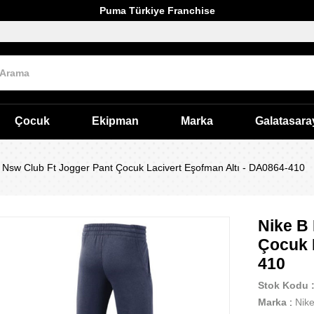
Puma Türkiye Franchise
Çocuk
Ekipman
Marka
Galatasara
 Nsw Club Ft Jogger Pant Çocuk Lacivert Eşofman Altı - DA0864-410
Nike B
Çocuk 
410
Stok Kodu
Marka
:
Nik