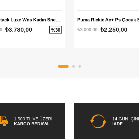
Mayze Stack Luxe Wns Kadın Sneaker
Puma Rickie Ac+ Ps Çocuk 
₺3.780,00
₺2.250,00
0
₺3.000,00
%30
1.500 TL VE ÜZERİ
14 GÜN İÇİ
KARGO BEDAVA
İADE