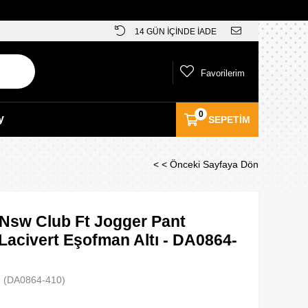
14 GÜN İÇİNDE İADE
Favorilerim
0
y
SEPETIM
< < Önceki Sayfaya Dön
 Nsw Club Ft Jogger Pant
Lacivert Eşofman Altı - DA0864-
(DA0864-410)
e