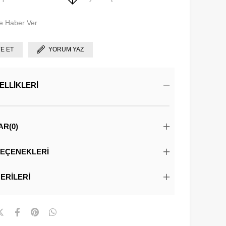
e Haber Ver
YE ET
YORUM YAZ
ELLIKLERI
AR
(0)
EÇENEKLERI
ERILERI