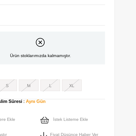
Ürün stoklarımızda kalmamıştır.
S
M
L
XL
slim Süresi
:
Aynı Gün
ere Ekle
İstek Listeme Ekle
ştır
Fiyat Düşünce Haber Ver