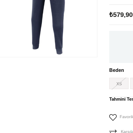
₺579,90
Beden
XS
Tahmini Te
Favoril
Karşıla