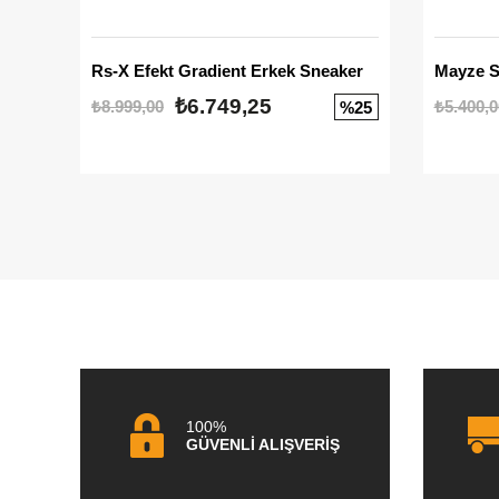
Rs-X Efekt Gradient Erkek Sneaker
₺6.749,25
₺8.999,00
₺5.400,0
%25
100%
GÜVENLİ ALIŞVERİŞ