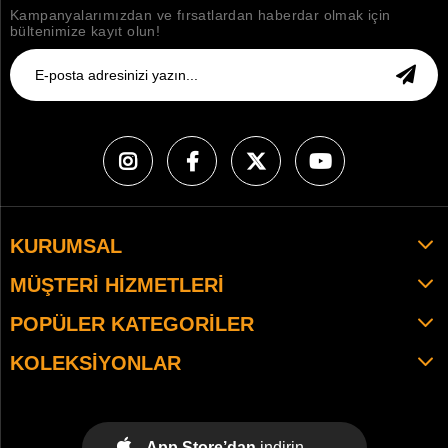
Kampanyalarımızdan ve fırsatlardan haberdar olmak için
bültenimize kayıt olun!
KURUMSAL
MÜŞTERI HIZMETLERI
POPÜLER KATEGORILER
KOLEKSIYONLAR
App Store’dan
indirin