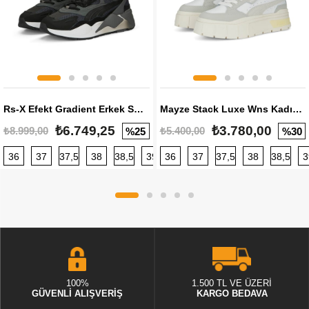
Rs-X Efekt Gradient Erkek Sneaker
Mayze Stack Luxe Wns Kadın Sneaker
₺6.749,25
₺3.780,00
₺8.999,00
₺5.400,00
%25
%30
36
37
37,5
38
38,5
39
36
40
37
40,5
37,5
41
38
42
38,5
42,5
3
100%
1.500 TL VE ÜZERİ
GÜVENLİ ALIŞVERİŞ
KARGO BEDAVA