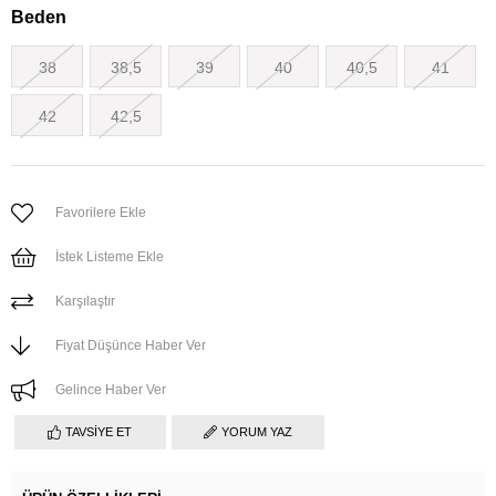
Beden
38
38,5
39
40
40,5
41
42
42,5
Favorilere Ekle
İstek Listeme Ekle
Karşılaştır
Fiyat Düşünce Haber Ver
Gelince Haber Ver
TAVSIYE ET
YORUM YAZ