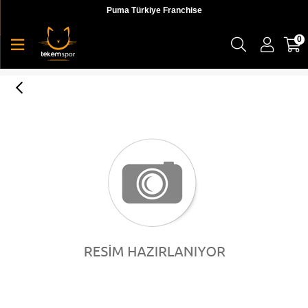
Puma Türkiye Franchise
0
Nike Downshifter 9 Unisex Günlük Ayakkabı - AQ7486-002