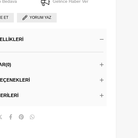
o Bedava
Gelince Haber Ver
YE ET
YORUM YAZ
ELLIKLERI
AR
(0)
EÇENEKLERI
ERILERI