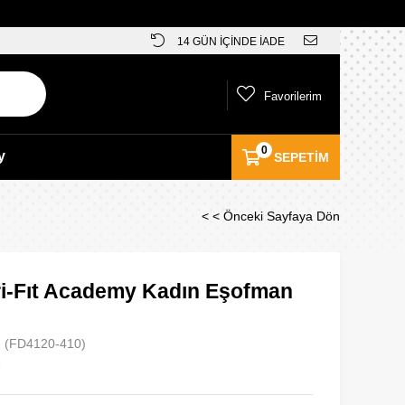
14 GÜN İÇİNDE İADE
Favorilerim
0
y
SEPETIM
< < Önceki Sayfaya Dön
ri-Fıt Academy Kadın Eşofman
(FD4120-410)
e