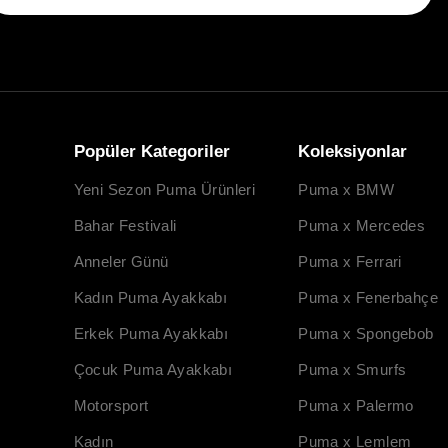
Popüler Kategoriler
Koleksiyonlar
Yeni Sezon Puma Ürünleri
Puma x BMW
Bahar Festivali
Puma x Mercedes
Anneler Günü
Puma x Ferrari
Kadın Puma Ayakkabı
Puma x Fenerbahçe
Erkek Puma Ayakkabı
Puma x Spongebob
Çocuk Puma Ayakkabı
Puma x Smurfs
Motorsport
Puma x Palermo
Kadın
Puma x Lemlem