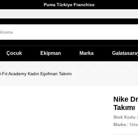
Puma Türkiye Franchise
Çocuk
Ekipman
Marka
Galatasara
i-Fıt Academy Kadın Eşofman Takımı
Nike D
Takımı
Stok Kodu
Marka
:
Nik