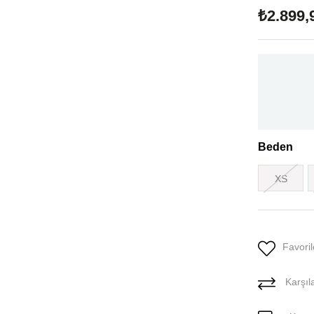
₺2.899,
Beden
XS
Favoril
Karşıla