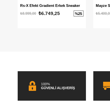
Rs-X Efekt Gradient Erkek Sneaker
₺6.749,25
₺8.999,00
₺5.400,0
%25
100%
GÜVENLİ ALIŞVERİŞ