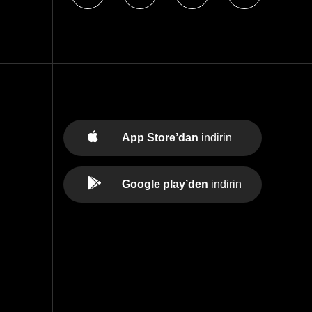
App Store’dan
indirin
Google play’den
indirin