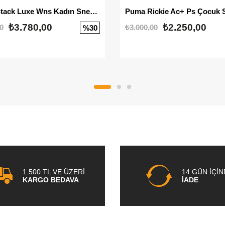
Mayze Stack Luxe Wns Kadın Sneaker
Puma Rickie Ac+ Ps Çocuk 
₺3.780,00
₺2.250,00
0
₺3.000,00
%30
1.500 TL VE ÜZERİ
14 GÜN İÇİ
KARGO BEDAVA
İADE