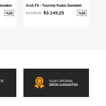
Sneaker
Arch Fit - Touristy Kadın Sandalet
Big
₺3.149,25
₺4.199,00
₺3.1
%25
%25
NDE
%100 ORİJİNAL
ÜRÜN GARANTİSİ