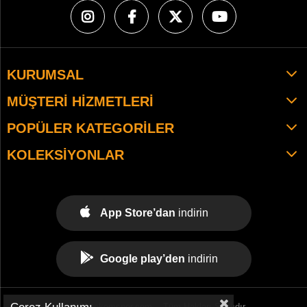
KURUMSAL
MÜŞTERI HIZMETLERI
POPÜLER KATEGORILER
KOLEKSIYONLAR
App Store’dan
indirin
Google play’den
indirin
© 2021 tekemspor.com. - Tüm Hakları Saklıdır.