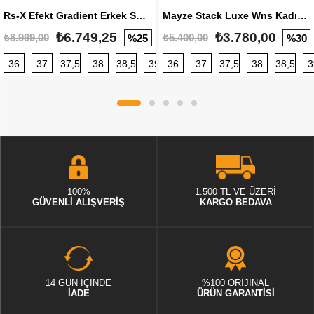
Rs-X Efekt Gradient Erkek Sneaker
Mayze Stack Luxe Wns Kadın Sneaker
₺6.749,25
₺3.780,00
₺8.999,00
₺5.400,00
%25
%30
36
37
37,5
38
38,5
39
36
40
37
40,5
37,5
41
38
42
38,5
42,5
3
100%
1.500 TL VE ÜZERİ
GÜVENLİ ALIŞVERİŞ
KARGO BEDAVA
14 GÜN İÇİNDE
%100 ORİJİNAL
İADE
ÜRÜN GARANTİSİ