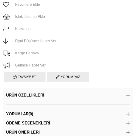
Favorilere Ekle
İstek Listeme Ekle
Karşılaştır
Fiyat Düşünce Haber Ver
Kargo Bedava
Gelince Haber Ver
TAVSIYE ET
YORUM YAZ
ÜRÜN ÖZELLIKLERI
YORUMLAR
(0)
ÖDEME SEÇENEKLERI
ÜRÜN ÖNERILERI