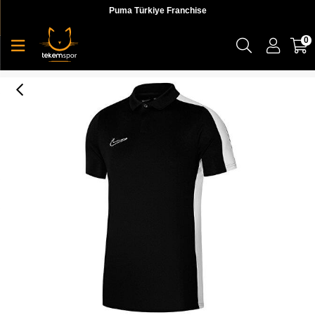
Puma Türkiye Franchise
0
Nike Dri-Fıt Academy Siyah Erkek Polo Tişört