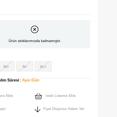
Ürün stoklarımızda kalmamıştır.
M+
S+
XL+
slim Süresi
:
Aynı Gün
ere Ekle
İstek Listeme Ekle
ştır
Fiyat Düşünce Haber Ver