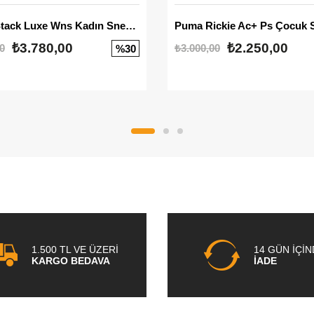
Mayze Stack Luxe Wns Kadın Sneaker
Puma Rickie Ac+ Ps Çocuk 
₺3.780,00
₺2.250,00
0
₺3.000,00
%30
1.500 TL VE ÜZERİ
14 GÜN İÇİ
KARGO BEDAVA
İADE