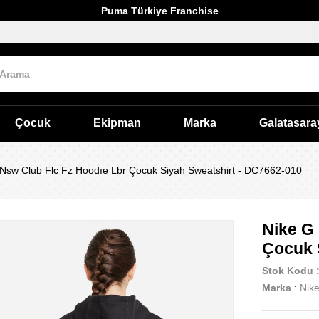
Puma Türkiye Franchise
Çocuk
Ekipman
Marka
Galatasara
Nsw Club Flc Fz Hoodıe Lbr Çocuk Siyah Sweatshirt - DC7662-010
Nike G
Çocuk 
Stok Kodu
Marka
:
Nik