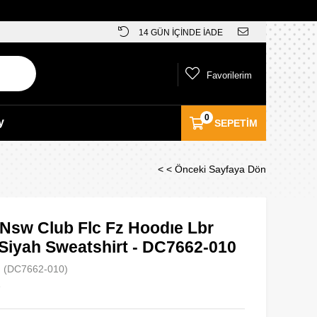
14 GÜN İÇİNDE İADE
Favorilerim
0
y
SEPETIM
< < Önceki Sayfaya Dön
 Nsw Club Flc Fz Hoodıe Lbr
Siyah Sweatshirt - DC7662-010
(DC7662-010)
e