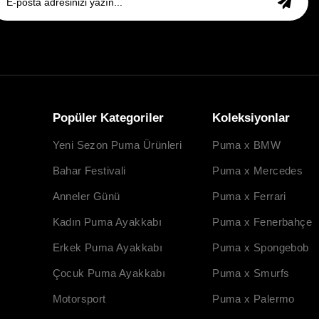
Popüler Kategoriler
Koleksiyonlar
Yeni Sezon Puma Ürünleri
Puma x BMW
Bahar Festivali
Puma x Mercedes
Anneler Günü
Puma x Ferrari
Kadın Puma Ayakkabı
Puma x Fenerbahçe
Erkek Puma Ayakkabı
Puma x Spongebob
Çocuk Puma Ayakkabı
Puma x Smurfs
Motorsport
Puma x Palermo