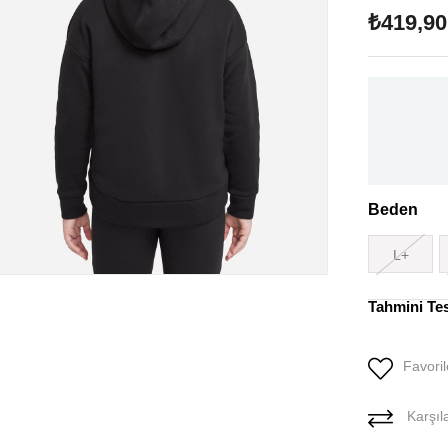
₺419,90
Beden
L+
Tahmini Te
Favoril
Karşıla