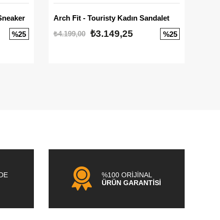
Sneaker
Arch Fit - Touristy Kadın Sandalet
Big
₺3.149,25
₺4.199,00
₺3.1
%25
%25
NDE
%100 ORİJİNAL
ÜRÜN GARANTİSİ