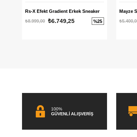
Rs-X Efekt Gradient Erkek Sneaker
₺6.749,25
₺8.999,00
₺5.400,0
%25
100%
GÜVENLİ ALIŞVERİŞ