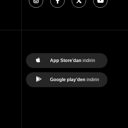
App Store’dan
indirin
Google play’den
indirin