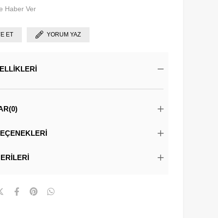
e Haber Ver
YE ET
YORUM YAZ
ELLIKLERI
AR
(0)
EÇENEKLERI
ERILERI