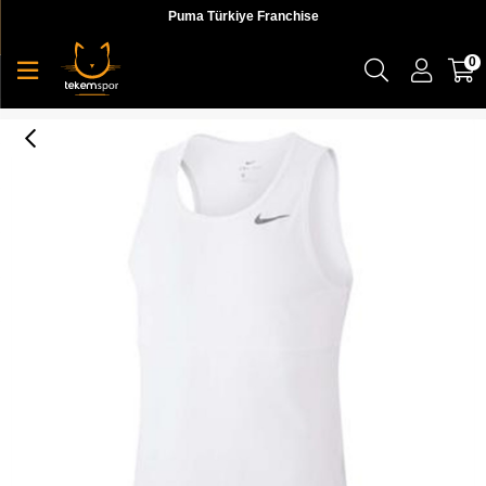
Puma Türkiye Franchise
0
Nike M Nk Df Run Tank Erkek Beyaz Atlet - CJ5388-100