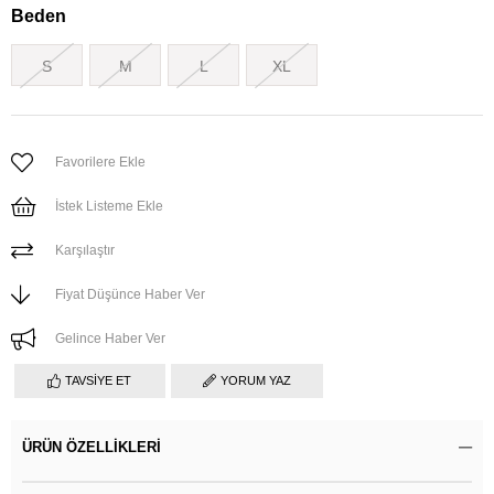
Beden
S
M
L
XL
Favorilere Ekle
İstek Listeme Ekle
Karşılaştır
Fiyat Düşünce Haber Ver
Gelince Haber Ver
TAVSIYE ET
YORUM YAZ
ÜRÜN ÖZELLIKLERI