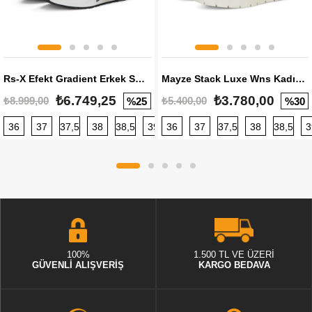
Rs-X Efekt Gradient Erkek Sneaker
Mayze Stack Luxe Wns Kadın Sneaker
₺6.749,25
₺3.780,00
₺8.999,00
₺5.400,00
%25
%30
36
37
37,5
38
38,5
39
36
40
37
40,5
37,5
41
38
42
38,5
42,5
3
100%
1.500 TL VE ÜZERİ
GÜVENLİ ALIŞVERİŞ
KARGO BEDAVA