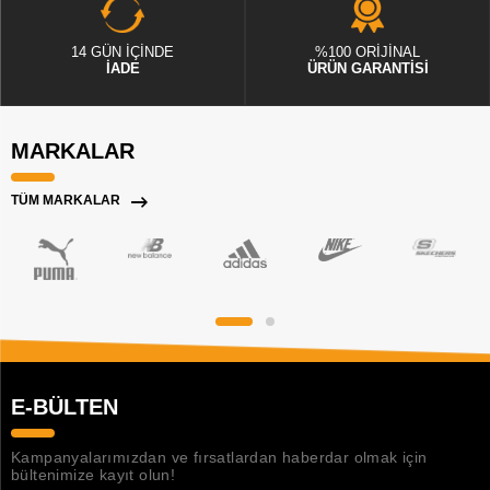
14 GÜN İÇİNDE
%100 ORİJİNAL
İADE
ÜRÜN GARANTİSİ
MARKALAR
TÜM MARKALAR
E-BÜLTEN
Kampanyalarımızdan ve fırsatlardan haberdar olmak için
bültenimize kayıt olun!