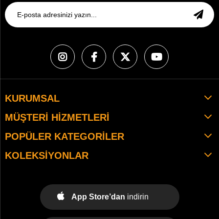
KURUMSAL
MÜŞTERI HIZMETLERI
POPÜLER KATEGORILER
KOLEKSIYONLAR
App Store’dan
indirin