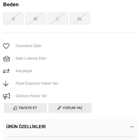
Beden
S
M
L
XL
Favorilere Ekle
İstek Listeme Ekle
Karşılaştır
Fiyat Düşünce Haber Ver
Gelince Haber Ver
TAVSIYE ET
YORUM YAZ
ÜRÜN ÖZELLIKLERI