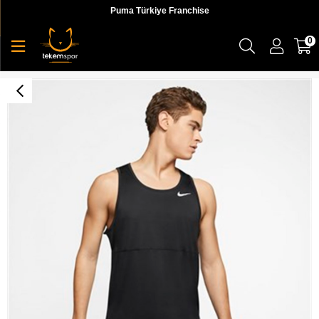
Puma Türkiye Franchise
0
Nike M Nk Df Run Tank Erkek Siyah Atlet - CJ5388-010