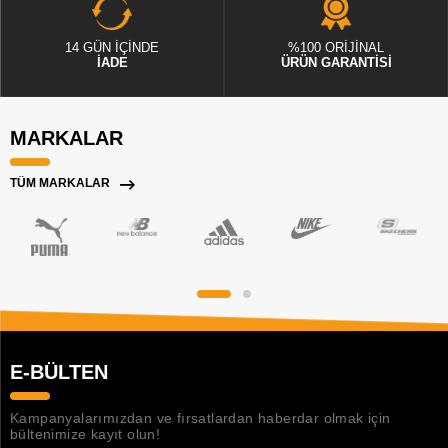
14 GÜN İÇİNDE
%100 ORİJİNAL
İADE
ÜRÜN GARANTİSİ
MARKALAR
TÜM MARKALAR
E-BÜLTEN
Kampanyalarımızdan ve fırsatlardan haberdar olmak için
bültenimize kayıt olun!