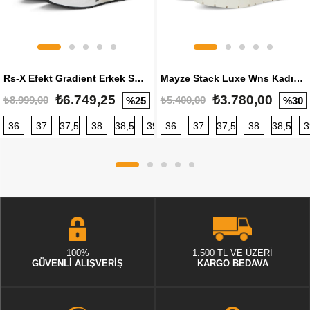
Rs-X Efekt Gradient Erkek Sneaker
Mayze Stack Luxe Wns Kadın Sneaker
₺6.749,25
₺3.780,00
₺8.999,00
₺5.400,00
%25
%30
36
37
37,5
38
38,5
39
36
40
37
40,5
37,5
41
38
42
38,5
42,5
3
100%
1.500 TL VE ÜZERİ
GÜVENLİ ALIŞVERİŞ
KARGO BEDAVA