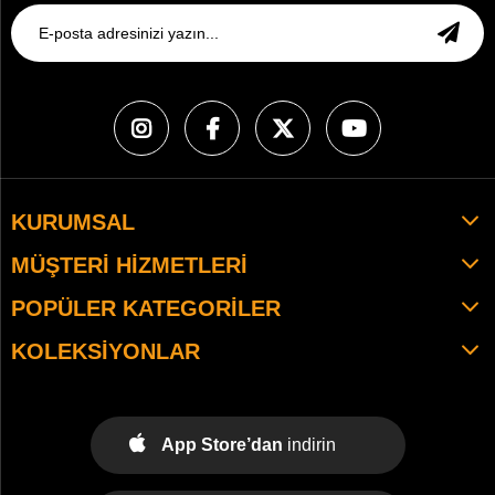
KURUMSAL
MÜŞTERI HIZMETLERI
POPÜLER KATEGORILER
KOLEKSIYONLAR
App Store’dan
indirin