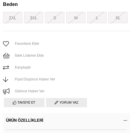
Beden
2XL
3XL
S
M
L
XL
Favorilere Ekle
İstek Listeme Ekle
Karşılaştır
Fiyat Düşünce Haber Ver
Gelince Haber Ver
TAVSIYE ET
YORUM YAZ
ÜRÜN ÖZELLIKLERI