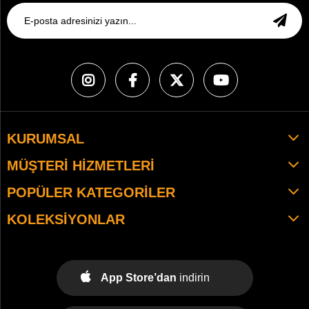
KURUMSAL
MÜŞTERI HIZMETLERI
POPÜLER KATEGORILER
KOLEKSIYONLAR
App Store’dan
indirin