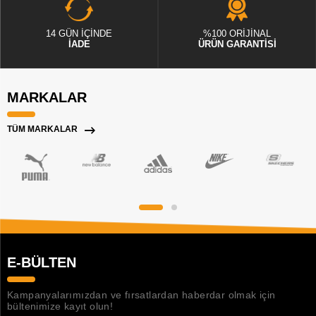
14 GÜN İÇİNDE
%100 ORİJİNAL
İADE
ÜRÜN GARANTİSİ
MARKALAR
TÜM MARKALAR
E-BÜLTEN
Kampanyalarımızdan ve fırsatlardan haberdar olmak için
bültenimize kayıt olun!