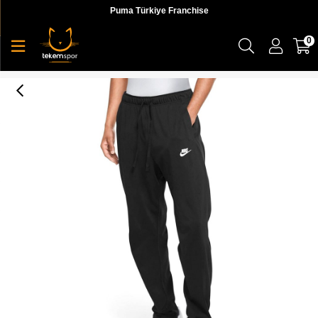
Puma Türkiye Franchise
0
Nike M Nsw Club Pant Oh Jsy Erkek Siyah Eşofman Altı - BV2766-010