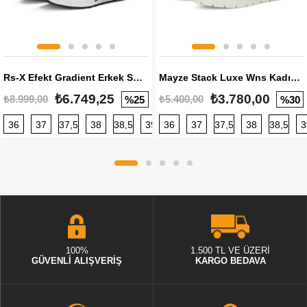
Rs-X Efekt Gradient Erkek Sneaker
Mayze Stack Luxe Wns Kadın Sneaker
₺6.749,25
₺3.780,00
₺8.999,00
₺5.400,00
%25
%30
36
37
37,5
38
38,5
39
36
40
37
40,5
37,5
41
38
42
38,5
42,5
3
100%
1.500 TL VE ÜZERİ
GÜVENLİ ALIŞVERİŞ
KARGO BEDAVA