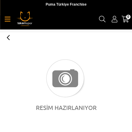
Puma Türkiye Franchise
0
Nike M Superrep Go 2 Mfs Erkek Krem Koşu Ayakkabı - DH2728-091