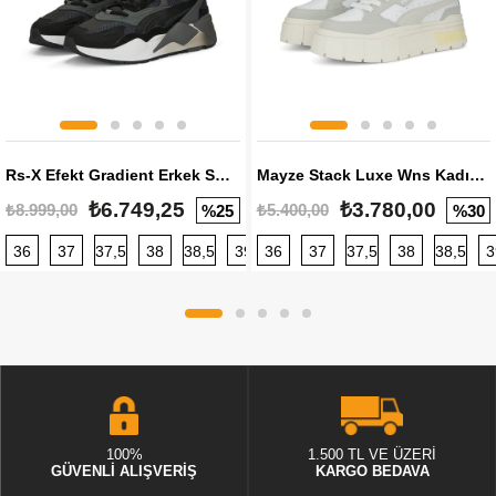
Rs-X Efekt Gradient Erkek Sneaker
Mayze Stack Luxe Wns Kadın Sneaker
₺6.749,25
₺3.780,00
₺8.999,00
₺5.400,00
%25
%30
36
37
37,5
38
38,5
39
36
40
37
40,5
37,5
41
38
42
38,5
42,5
3
100%
1.500 TL VE ÜZERİ
GÜVENLİ ALIŞVERİŞ
KARGO BEDAVA