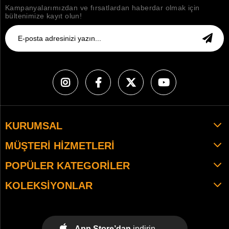
Kampanyalarımızdan ve fırsatlardan haberdar olmak için
bültenimize kayıt olun!
KURUMSAL
MÜŞTERI HIZMETLERI
POPÜLER KATEGORILER
KOLEKSIYONLAR
App Store’dan
indirin