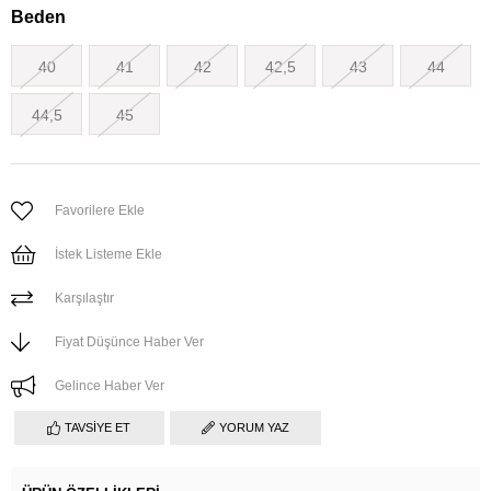
Beden
40
41
42
42,5
43
44
44,5
45
Favorilere Ekle
İstek Listeme Ekle
Karşılaştır
Fiyat Düşünce Haber Ver
Gelince Haber Ver
TAVSIYE ET
YORUM YAZ