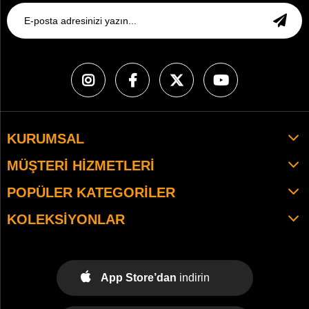
KURUMSAL
MÜŞTERI HIZMETLERI
POPÜLER KATEGORILER
KOLEKSIYONLAR
App Store’dan
indirin