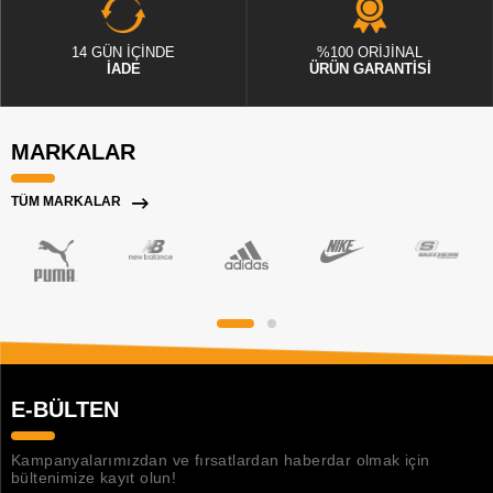
14 GÜN İÇİNDE
%100 ORİJİNAL
İADE
ÜRÜN GARANTİSİ
MARKALAR
TÜM MARKALAR
E-BÜLTEN
Kampanyalarımızdan ve fırsatlardan haberdar olmak için
bültenimize kayıt olun!