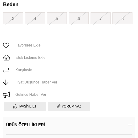
Beden
3
4
5
6
7
8
Favorilere Ekle
İstek Listeme Ekle
Karşılaştır
Fiyat Düşünce Haber Ver
Gelince Haber Ver
TAVSIYE ET
YORUM YAZ
ÜRÜN ÖZELLIKLERI