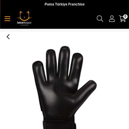
Puma Türkiye Franchise
0
Nike Nk Gk Match Jr - Fa20 Unisex Siyah Kaleci Eldiveni - CQ7795-010