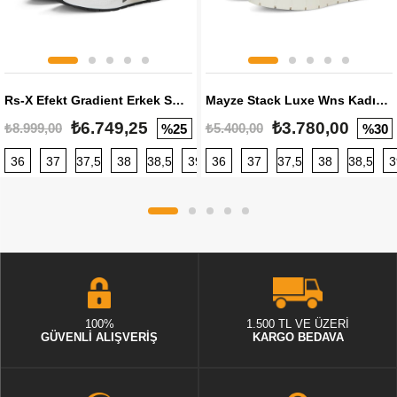
Rs-X Efekt Gradient Erkek Sneaker
Mayze Stack Luxe Wns Kadın Sneaker
₺6.749,25
₺3.780,00
₺8.999,00
₺5.400,00
%25
%30
36
37
37,5
38
38,5
39
36
40
37
40,5
37,5
41
38
42
38,5
42,5
3
100%
1.500 TL VE ÜZERİ
GÜVENLİ ALIŞVERİŞ
KARGO BEDAVA