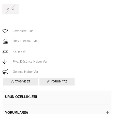
MISC
Favorilere Ekle
İstek Listeme Ekle
Karşılaştır
Fiyat Düşünce Haber Ver
Gelince Haber Ver
TAVSIYE ET
YORUM YAZ
ÜRÜN ÖZELLIKLERI
YORUMLAR
(0)