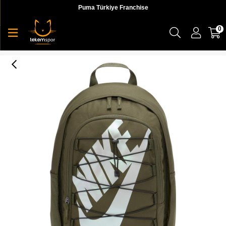
Puma Türkiye Franchise
0
Nike Nk Hayward Bkpk - 2.0 Unisex Haki Sırt Çantası - BA5883-325