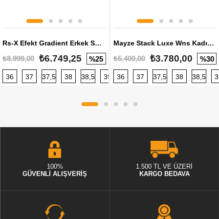
Rs-X Efekt Gradient Erkek Sneaker
Mayze Stack Luxe Wns Kadın Sneaker
₺6.749,25
₺3.780,00
₺8.999,00
₺5.400,00
%25
%30
36
37
37,5
38
38,5
39
36
40
37
40,5
37,5
41
38
42
38,5
42,5
3
100%
1.500 TL VE ÜZERİ
GÜVENLİ ALIŞVERİŞ
KARGO BEDAVA