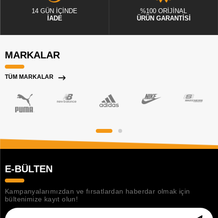
14 GÜN İÇİNDE
%100 ORİJİNAL
İADE
ÜRÜN GARANTİSİ
MARKALAR
TÜM MARKALAR
E-BÜLTEN
Kampanyalarımızdan ve fırsatlardan haberdar olmak için
bültenimize kayıt olun!