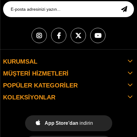
KURUMSAL
MÜŞTERI HIZMETLERI
POPÜLER KATEGORILER
KOLEKSIYONLAR
App Store’dan
indirin