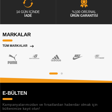
14 GÜN İÇİNDE
%100 ORİJİNAL
İADE
ÜRÜN GARANTİSİ
MARKALAR
TÜM MARKALAR
E-BÜLTEN
Kampanyalarımızdan ve fırsatlardan haberdar olmak için
bültenimize kayıt olun!