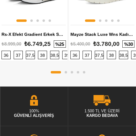
Rs-X Efekt Gradient Erkek Sneaker
Mayze Stack Luxe Wns Kadın Sneaker
₺6.749,25
₺3.780,00
₺8.999,00
₺5.400,00
%25
%30
36
37
37,5
38
38,5
39
36
40
37
40,5
37,5
41
38
42
38,5
42,5
3
100%
1.500 TL VE ÜZERİ
GÜVENLİ ALIŞVERİŞ
KARGO BEDAVA