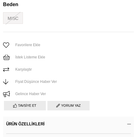
Beden
MISC
Favorilere Ekle
İstek Listeme Ekle
Karşılaştır
Fiyat Düşünce Haber Ver
Gelince Haber Ver
TAVSIYE ET
YORUM YAZ
ÜRÜN ÖZELLIKLERI