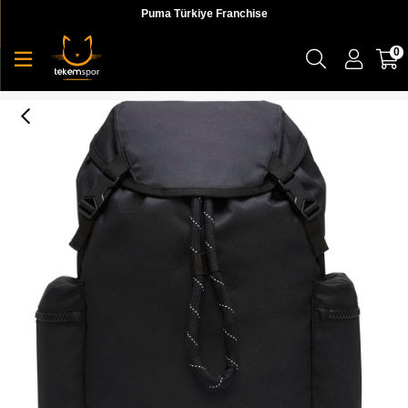
Puma Türkiye Franchise
0
Nike Nk Herıtage Rksk Unisex Siyah Sırt Çantası - DB3302-010