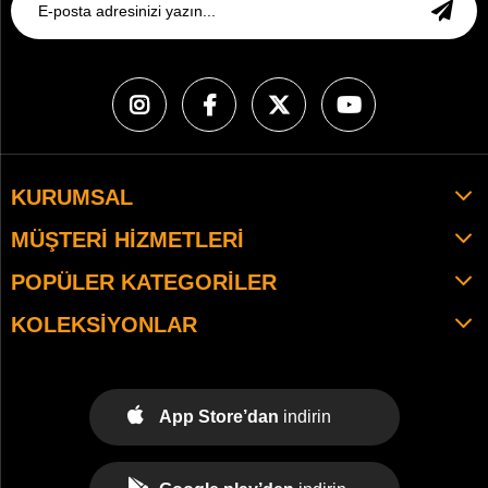
KURUMSAL
MÜŞTERI HIZMETLERI
POPÜLER KATEGORILER
KOLEKSIYONLAR
App Store’dan
indirin