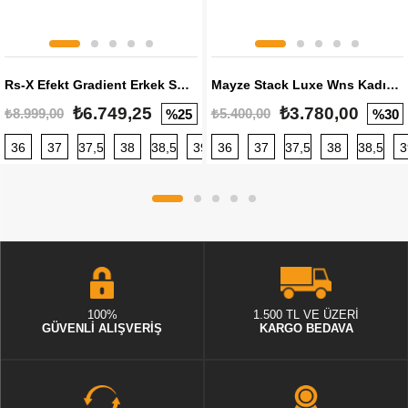
Rs-X Efekt Gradient Erkek Sneaker
Mayze Stack Luxe Wns Kadın Sneaker
₺6.749,25
₺3.780,00
₺8.999,00
₺5.400,00
%25
%30
36
37
37,5
38
38,5
39
36
40
37
40,5
37,5
41
38
42
38,5
42,5
3
100%
1.500 TL VE ÜZERİ
GÜVENLİ ALIŞVERİŞ
KARGO BEDAVA