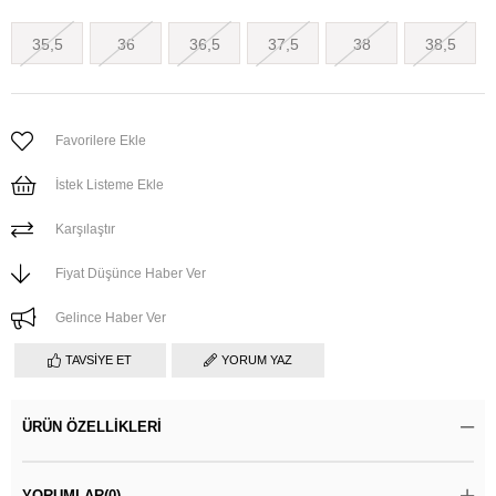
35,5
36
36,5
37,5
38
38,5
Favorilere Ekle
İstek Listeme Ekle
Karşılaştır
Fiyat Düşünce Haber Ver
Gelince Haber Ver
TAVSIYE ET
YORUM YAZ
ÜRÜN ÖZELLIKLERI
YORUMLAR
(0)