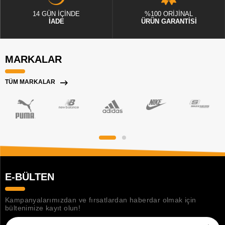
14 GÜN İÇİNDE
%100 ORİJİNAL
İADE
ÜRÜN GARANTİSİ
MARKALAR
TÜM MARKALAR
E-BÜLTEN
Kampanyalarımızdan ve fırsatlardan haberdar olmak için
bültenimize kayıt olun!