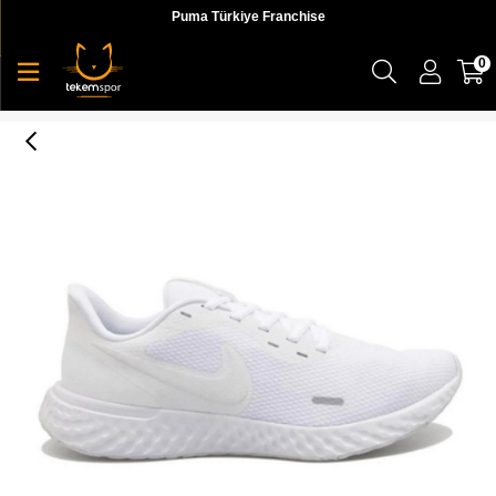
Puma Türkiye Franchise
0
Nike Revolutıon 5 Erkek Koşu Ayakkabı - BQ3204-103