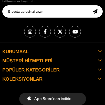
bültenimize kayıt olun!
KURUMSAL
MÜŞTERI HIZMETLERI
POPÜLER KATEGORILER
KOLEKSIYONLAR
App Store’dan
indirin