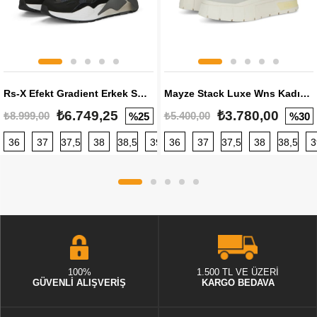
Rs-X Efekt Gradient Erkek Sneaker
Mayze Stack Luxe Wns Kadın Sneaker
₺6.749,25
₺3.780,00
₺8.999,00
₺5.400,00
%25
%30
36
37
37,5
38
38,5
39
36
40
37
40,5
37,5
41
38
42
38,5
42,5
3
100%
1.500 TL VE ÜZERİ
GÜVENLİ ALIŞVERİŞ
KARGO BEDAVA