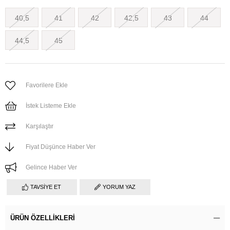
40,5
41
42
42,5
43
44
44,5
45
Favorilere Ekle
İstek Listeme Ekle
Karşılaştır
Fiyat Düşünce Haber Ver
Gelince Haber Ver
TAVSIYE ET
YORUM YAZ
ÜRÜN ÖZELLIKLERI