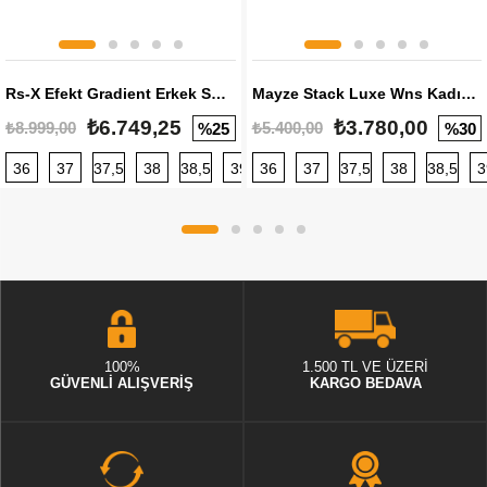
Rs-X Efekt Gradient Erkek Sneaker
Mayze Stack Luxe Wns Kadın Sneaker
₺6.749,25
₺3.780,00
₺8.999,00
₺5.400,00
%25
%30
36
37
37,5
38
38,5
39
36
40
37
40,5
37,5
41
38
42
38,5
42,5
3
100%
1.500 TL VE ÜZERİ
GÜVENLİ ALIŞVERİŞ
KARGO BEDAVA