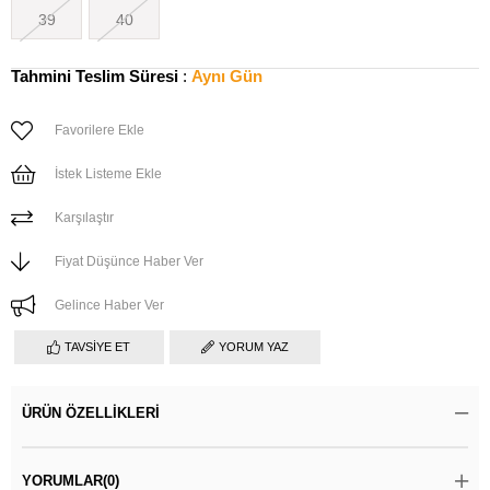
39
40
Tahmini Teslim Süresi
:
Aynı Gün
Favorilere Ekle
İstek Listeme Ekle
Karşılaştır
Fiyat Düşünce Haber Ver
Gelince Haber Ver
TAVSIYE ET
YORUM YAZ
ÜRÜN ÖZELLIKLERI
YORUMLAR
(0)