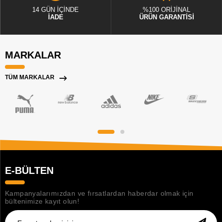
14 GÜN İÇİNDE
%100 ORİJİNAL
İADE
ÜRÜN GARANTİSİ
MARKALAR
TÜM MARKALAR
E-BÜLTEN
Kampanyalarımızdan ve fırsatlardan haberdar olmak için
bültenimize kayıt olun!