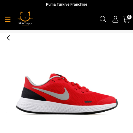
Puma Türkiye Franchise
0
Nike Revolutıon 5 (Gs) Çocuk Kırmızı Koşu Ayakkabı - BQ5671-603