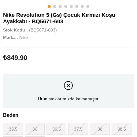
Nike Revolutıon 5 (Gs) Çocuk Kırmızı Koşu
Ayakkabı - BQ5671-603
Stok Kodu
(BQ5671-603)
Marka
:
Nike
₺849,90
Ürün stoklarımızda kalmamıştır.
Beden
35,5
36
36,5
37,5
38
38,5