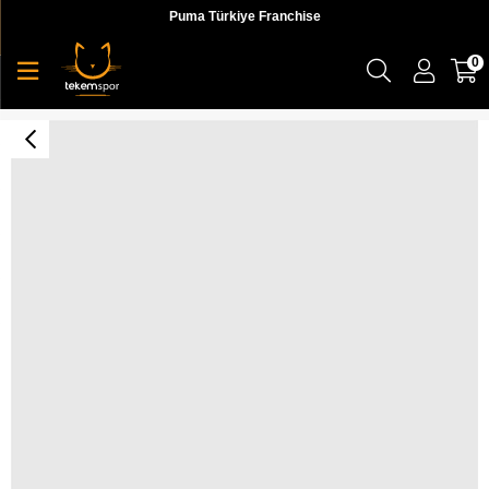
Puma Türkiye Franchise
0
Nike Run Swıft 2 Erkek Siyah Koşu Ayakkabı - CU3517-002