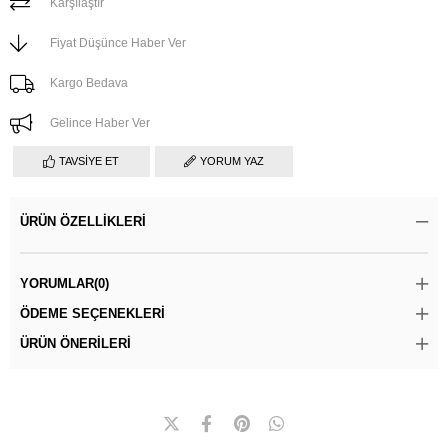
Karşılaştır
Fiyat Düşünce Haber Ver
Kargo Bedava
Gelince Haber Ver
TAVSIYE ET
YORUM YAZ
ÜRÜN ÖZELLIKLERI
YORUMLAR
(0)
ÖDEME SEÇENEKLERI
ÜRÜN ÖNERILERI