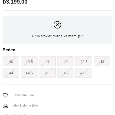
₺3.199,00
Ürün stoklarımızda kalmamıştır.
Beden
40
40,5
41
42
42,5
43
44
44,5
45
46
47,5
Favorilere Ekle
İstek Listeme Ekle