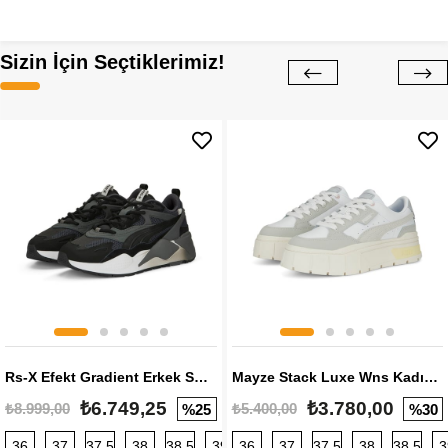
Sizin İçin Seçtiklerimiz!
Rs-X Efekt Gradient Erkek Sneaker
Mayze Stack Luxe Wns Kadın Sneaker
₺6.749,25
₺3.780,00
₺8.999,00
₺5.400,00
%25
%30
36
37
37,5
38
38,5
39
36
40
37
40,5
37,5
41
38
42
38,5
42,5
3