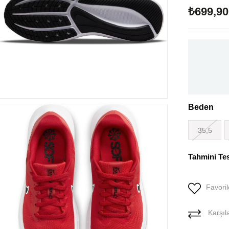
₺699,90
Beden
35,5
Tahmini Te
Favoril
Karşıla