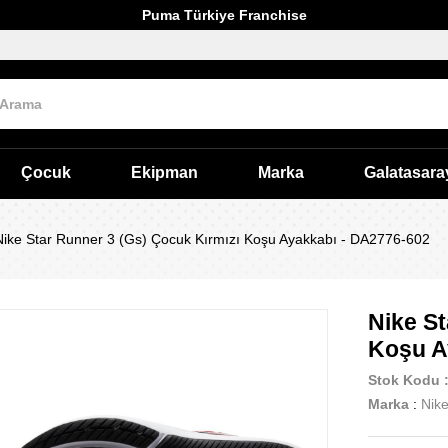
Puma Türkiye Franchise
Çocuk
Ekipman
Marka
Galatasara
Nike Star Runner 3 (Gs) Çocuk Kırmızı Koşu Ayakkabı - DA2776-602
Nike St
Koşu A
Stok Kodu
Marka
:
Nik