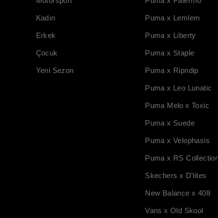
Motorsport
Puma x Palermo
Kadın
Puma x Lemlem
Erkek
Puma x Liberty
Çocuk
Puma x Staple
Yeni Sezon
Puma x Ripndip
Puma x Leo Lunatic
Puma Melo x Toxic
Puma x Suede
Puma x Velophasis
Puma x RS Collectio
Skechers x D'lites
New Balance x 408
Vans x Old Skool