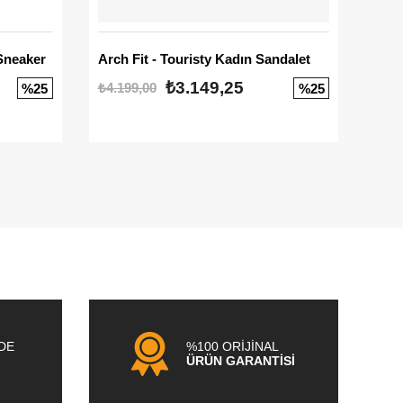
Sneaker
Arch Fit - Touristy Kadın Sandalet
Big
₺3.149,25
₺4.199,00
₺3.1
%25
%25
NDE
%100 ORİJİNAL
ÜRÜN GARANTİSİ