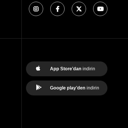
App Store’dan
indirin
Google play’den
indirin