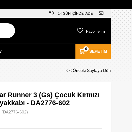
14 GÜN İÇİNDE İADE
Favorilerim
0
y
SEPETIM
< < Önceki Sayfaya Dön
ar Runner 3 (Gs) Çocuk Kırmızı
yakkabı - DA2776-602
(DA2776-602)
e