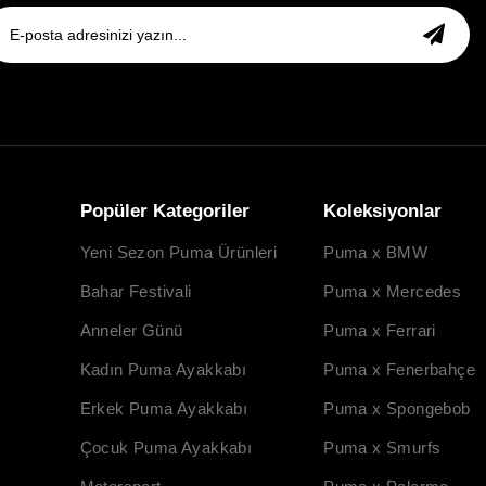
Popüler Kategoriler
Koleksiyonlar
Yeni Sezon Puma Ürünleri
Puma x BMW
Bahar Festivali
Puma x Mercedes
Anneler Günü
Puma x Ferrari
Kadın Puma Ayakkabı
Puma x Fenerbahçe
Erkek Puma Ayakkabı
Puma x Spongebob
Çocuk Puma Ayakkabı
Puma x Smurfs