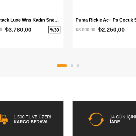
Mayze Stack Luxe Wns Kadın Sneaker
Puma Rickie Ac+ Ps Çocuk 
₺3.780,00
₺2.250,00
0
₺3.000,00
%30
1.500 TL VE ÜZERİ
14 GÜN İÇİ
KARGO BEDAVA
İADE