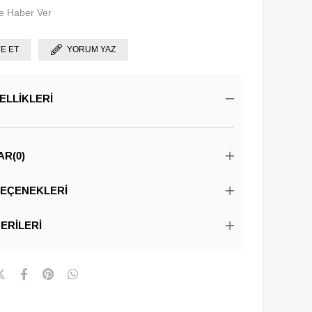
e Haber Ver
YE ET
YORUM YAZ
ELLIKLERI
AR
(0)
EÇENEKLERI
ERILERI