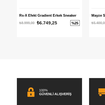
Rs-X Efekt Gradient Erkek Sneaker
₺6.749,25
₺8.999,00
₺5.400,0
%25
100%
GÜVENLİ ALIŞVERİŞ