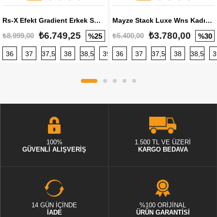
Rs-X Efekt Gradient Erkek Sneaker
Mayze Stack Luxe Wns Kadın Sneaker
₺6.749,25
₺3.780,00
₺8.999,00
₺5.400,00
%25
%30
36
37
37,5
38
38,5
39
36
40
37
40,5
37,5
41
38
42
38,5
42,5
3
100%
1.500 TL VE ÜZERİ
GÜVENLİ ALIŞVERİŞ
KARGO BEDAVA
14 GÜN İÇİNDE
%100 ORİJİNAL
İADE
ÜRÜN GARANTİSİ