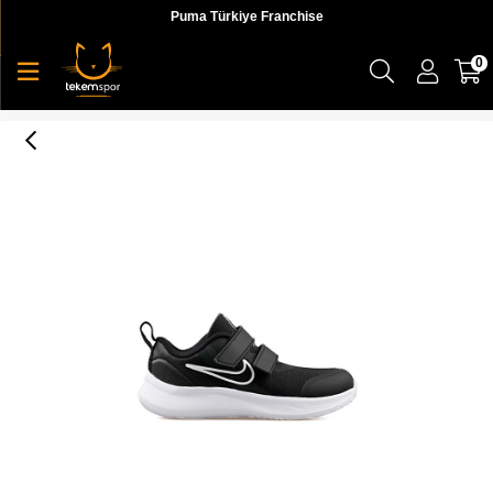
Puma Türkiye Franchise
0
Nike Star Runner 3 (Tdv) Çocuk Siyah Koşu Ayakkabı - DA2778-003