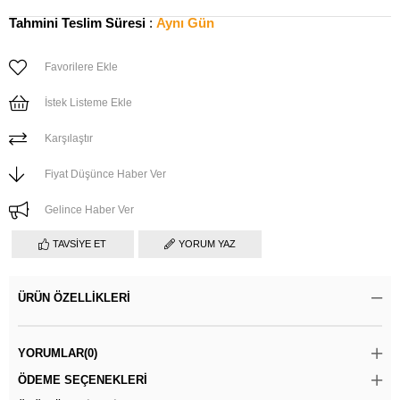
Tahmini Teslim Süresi
:
Aynı Gün
Favorilere Ekle
İstek Listeme Ekle
Karşılaştır
Fiyat Düşünce Haber Ver
Gelince Haber Ver
TAVSIYE ET
YORUM YAZ
ÜRÜN ÖZELLIKLERI
YORUMLAR
(0)
ÖDEME SEÇENEKLERI