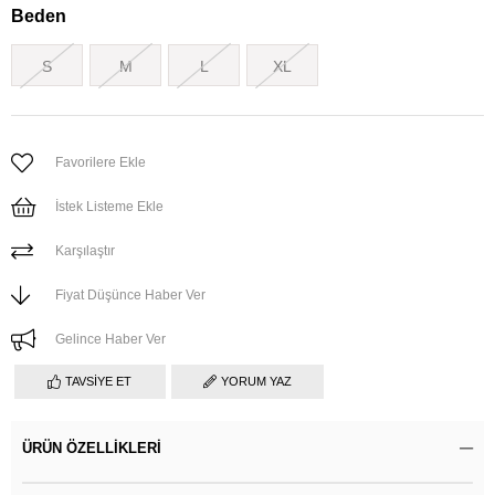
Beden
S
M
L
XL
Favorilere Ekle
İstek Listeme Ekle
Karşılaştır
Fiyat Düşünce Haber Ver
Gelince Haber Ver
TAVSIYE ET
YORUM YAZ
ÜRÜN ÖZELLIKLERI