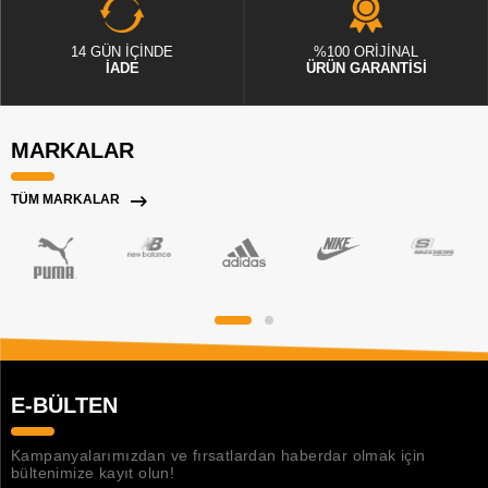
14 GÜN İÇİNDE
%100 ORİJİNAL
İADE
ÜRÜN GARANTİSİ
MARKALAR
TÜM MARKALAR
E-BÜLTEN
Kampanyalarımızdan ve fırsatlardan haberdar olmak için
bültenimize kayıt olun!