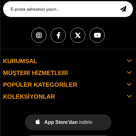
KURUMSAL
MÜŞTERI HIZMETLERI
POPÜLER KATEGORILER
KOLEKSIYONLAR
App Store’dan
indirin