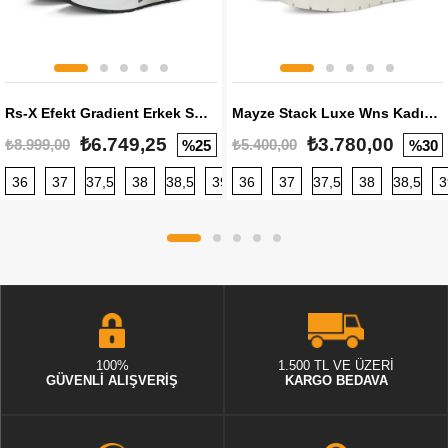
Rs-X Efekt Gradient Erkek Sneaker
Mayze Stack Luxe Wns Kadın Sneaker
₺6.749,25
₺3.780,00
₺8.999,00
₺5.400,00
%25
%30
36
37
37,5
38
38,5
39
36
40
37
40,5
37,5
41
38
42
38,5
42,5
3
100%
1.500 TL VE ÜZERİ
GÜVENLİ ALIŞVERİŞ
KARGO BEDAVA