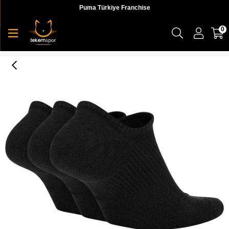
Puma Türkiye Franchise
0
Nike U Nk Evry Plus Cush Ns Foot 3P Erkek Siyah Çorap - SX7840-010