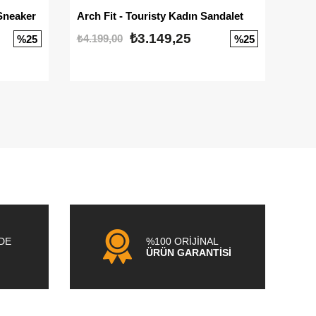
Sneaker
Arch Fit - Touristy Kadın Sandalet
Big
₺3.149,25
₺4.199,00
₺3.1
%25
%25
NDE
%100 ORİJİNAL
ÜRÜN GARANTİSİ