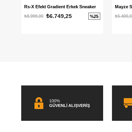
Rs-X Efekt Gradient Erkek Sneaker
₺6.749,25
₺8.999,00
₺5.400,0
%25
100%
GÜVENLİ ALIŞVERİŞ