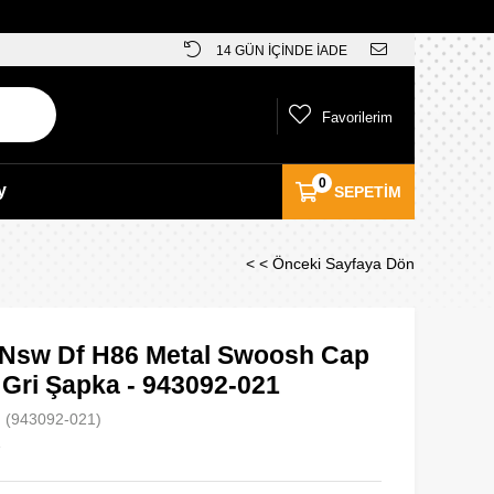
14 GÜN İÇİNDE İADE
Favorilerim
0
y
SEPETIM
< < Önceki Sayfaya Dön
 Nsw Df H86 Metal Swoosh Cap
 Gri Şapka - 943092-021
(943092-021)
e