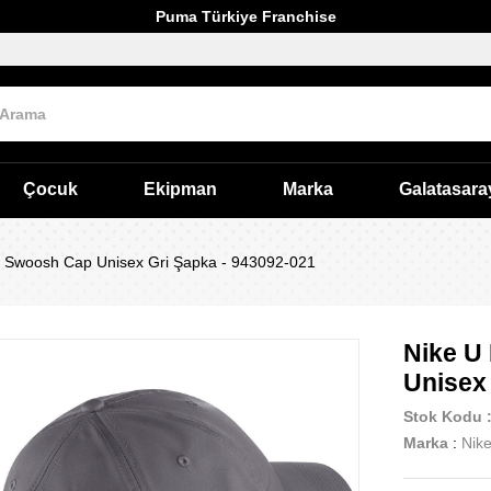
Puma Türkiye Franchise
Çocuk
Ekipman
Marka
Galatasara
l Swoosh Cap Unisex Gri Şapka - 943092-021
Nike U
Unisex
Stok Kodu
Marka
:
Nik