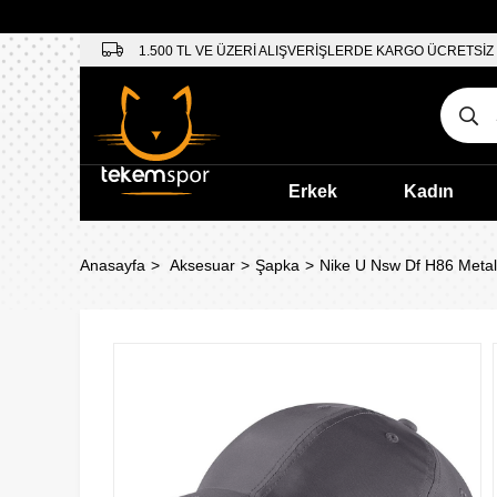
1.500 TL VE ÜZERİ ALIŞVERİŞLERDE KARGO ÜCRETSİZ
Erkek
Kadın
Anasayfa
Aksesuar
Şapka
Nike U Nsw Df H86 Meta