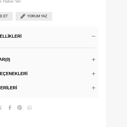
e Haber Ver
YE ET
YORUM YAZ
ELLIKLERI
AR
(0)
EÇENEKLERI
ERILERI