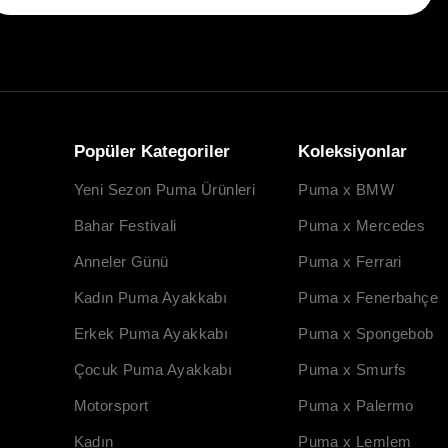
Popüler Kategoriler
Koleksiyonlar
Yeni Sezon Puma Ürünleri
Puma x BMW
Bahar Festivali
Puma x Mercedes
Anneler Günü
Puma x Ferrari
Kadın Puma Ayakkabı
Puma x Fenerbahçe
Erkek Puma Ayakkabı
Puma x Spongebob
Çocuk Puma Ayakkabı
Puma x Smurfs
Motorsport
Puma x Palermo
Kadın
Puma x Lemlem