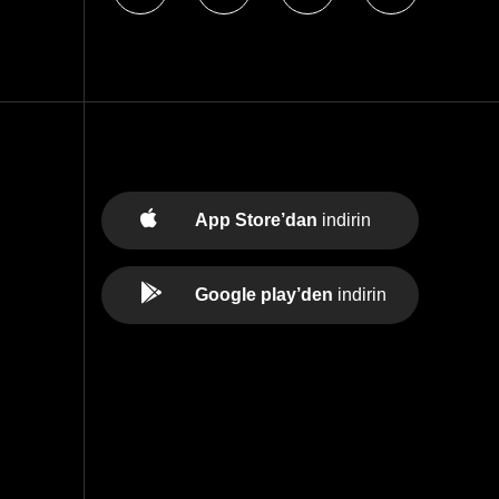
App Store’dan
indirin
Google play’den
indirin