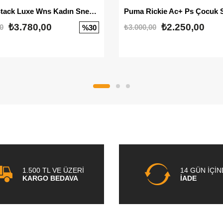
Mayze Stack Luxe Wns Kadın Sneaker
Puma Rickie Ac+ Ps Çocuk 
₺3.780,00
₺2.250,00
0
₺3.000,00
%30
1.500 TL VE ÜZERİ
14 GÜN İÇİ
KARGO BEDAVA
İADE