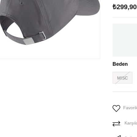
₺299,90
Beden
MISC
Favoril
Karşıla