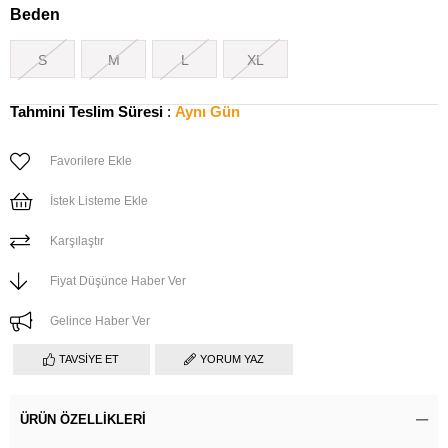
Beden
S
M
L
XL
Tahmini Teslim Süresi
:
Aynı Gün
Favorilere Ekle
İstek Listeme Ekle
Karşılaştır
Fiyat Düşünce Haber Ver
Gelince Haber Ver
TAVSIYE ET
YORUM YAZ
ÜRÜN ÖZELLIKLERI