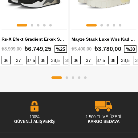
Rs-X Efekt Gradient Erkek Sneaker
Mayze Stack Luxe Wns Kadın Sneaker
₺6.749,25
₺3.780,00
₺8.999,00
₺5.400,00
%25
%30
36
37
37,5
38
38,5
39
36
40
37
40,5
37,5
41
38
42
38,5
42,5
3
100%
1.500 TL VE ÜZERİ
GÜVENLİ ALIŞVERİŞ
KARGO BEDAVA