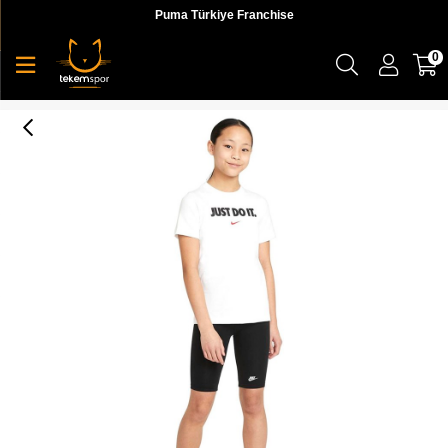
Puma Türkiye Franchise
0
Nike U Nsw Tee Sdı Çocuk Beyaz T-shirt - DC7792-100