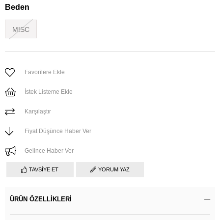
Beden
MISC
Favorilere Ekle
İstek Listeme Ekle
Karşılaştır
Fiyat Düşünce Haber Ver
Gelince Haber Ver
TAVSIYE ET
YORUM YAZ
ÜRÜN ÖZELLIKLERI