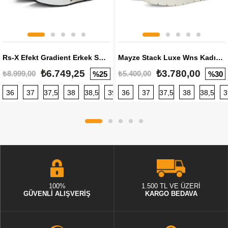
Rs-X Efekt Gradient Erkek Sneaker
Mayze Stack Luxe Wns Kadın Sneaker
₺6.749,25
₺3.780,00
₺8.999,00
₺5.400,00
%25
%30
36
37
37,5
38
38,5
39
36
40
37
40,5
37,5
41
38
42
38,5
42,5
3
100%
1.500 TL VE ÜZERİ
GÜVENLİ ALIŞVERİŞ
KARGO BEDAVA