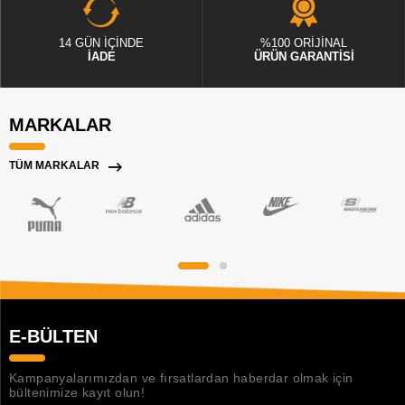
14 GÜN İÇİNDE
%100 ORİJİNAL
İADE
ÜRÜN GARANTİSİ
MARKALAR
TÜM MARKALAR
E-BÜLTEN
Kampanyalarımızdan ve fırsatlardan haberdar olmak için
bültenimize kayıt olun!