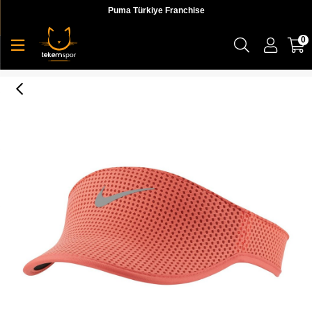
Puma Türkiye Franchise
0
Nike W Aero Df Adv Run Vısor Kadın Turuncu Şapka - DD8392-814