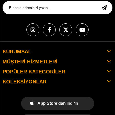
KURUMSAL
MÜŞTERI HIZMETLERI
POPÜLER KATEGORILER
KOLEKSIYONLAR
App Store’dan
indirin