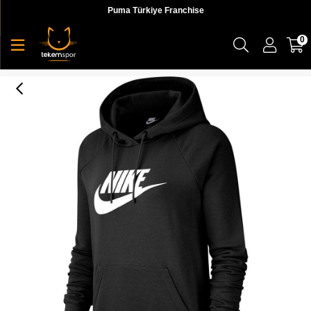
Puma Türkiye Franchise
0
Nike W Nsw Essntl Flc Gx Hoodıe Kadın Siyah Sweatshirt - BV4126-010