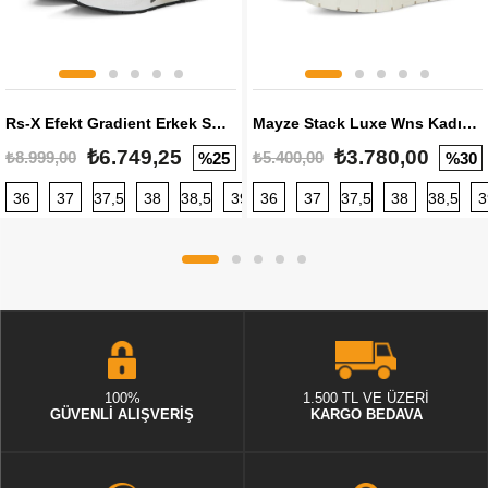
Rs-X Efekt Gradient Erkek Sneaker
Mayze Stack Luxe Wns Kadın Sneaker
₺6.749,25
₺3.780,00
₺8.999,00
₺5.400,00
%25
%30
36
37
37,5
38
38,5
39
36
40
37
40,5
37,5
41
38
42
38,5
42,5
3
100%
1.500 TL VE ÜZERİ
GÜVENLİ ALIŞVERİŞ
KARGO BEDAVA