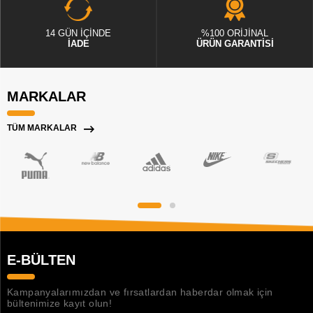
14 GÜN İÇİNDE
%100 ORİJİNAL
İADE
ÜRÜN GARANTİSİ
MARKALAR
TÜM MARKALAR
E-BÜLTEN
Kampanyalarımızdan ve fırsatlardan haberdar olmak için
bültenimize kayıt olun!