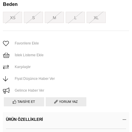
Beden
XS
S
M
L
XL
Favorilere Ekle
İstek Listeme Ekle
Karşılaştır
Fiyat Düşünce Haber Ver
Gelince Haber Ver
TAVSIYE ET
YORUM YAZ
ÜRÜN ÖZELLIKLERI