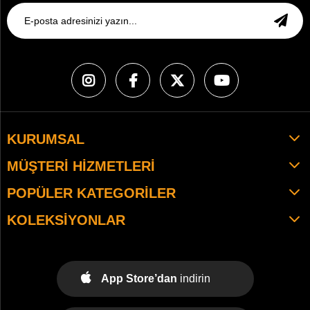
KURUMSAL
MÜŞTERI HIZMETLERI
POPÜLER KATEGORILER
KOLEKSIYONLAR
App Store’dan
indirin