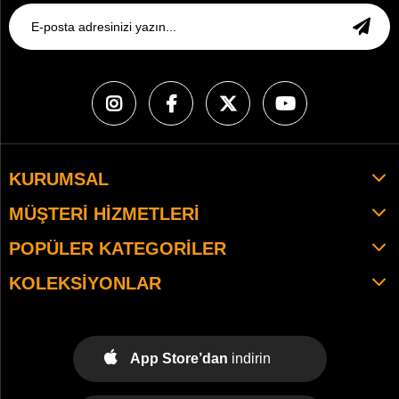
KURUMSAL
MÜŞTERI HIZMETLERI
POPÜLER KATEGORILER
KOLEKSIYONLAR
App Store’dan
indirin