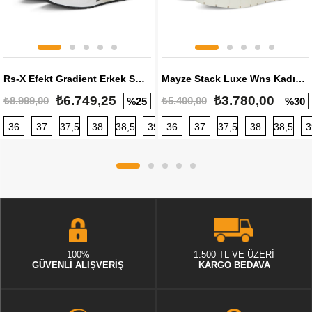
Rs-X Efekt Gradient Erkek Sneaker
Mayze Stack Luxe Wns Kadın Sneaker
₺6.749,25
₺3.780,00
₺8.999,00
₺5.400,00
%25
%30
36
37
37,5
38
38,5
39
36
40
37
40,5
37,5
41
38
42
38,5
42,5
3
100%
1.500 TL VE ÜZERİ
GÜVENLİ ALIŞVERİŞ
KARGO BEDAVA