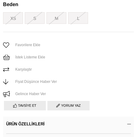
Beden
XS
S
M
L
Favorilere Ekle
İstek Listeme Ekle
Karşılaştır
Fiyat Düşünce Haber Ver
Gelince Haber Ver
TAVSIYE ET
YORUM YAZ
ÜRÜN ÖZELLIKLERI