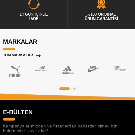
14 GÜN İÇİNDE
%100 ORİJİNAL
İADE
ÜRÜN GARANTİSİ
MARKALAR
TÜM MARKALAR
E-BÜLTEN
Kampanyalarımızdan ve fırsatlardan haberdar olmak için
bültenimize kayıt olun!