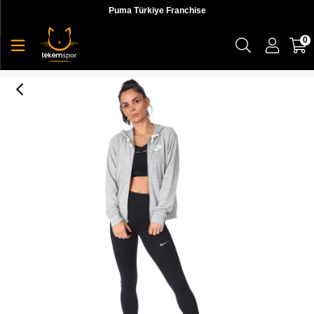
Puma Türkiye Franchise
0
Nike W Nsw Gym Vntg Jsy Fz Hoodıe Kadın Gri Sweatshirt - CJ1694-063