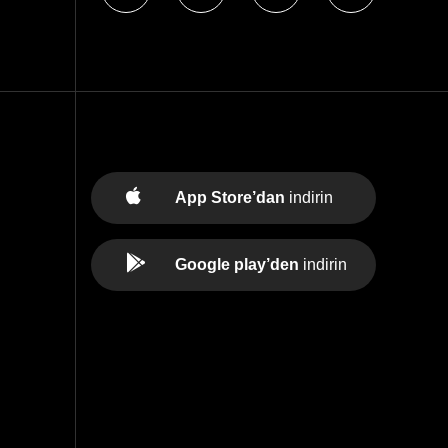
App Store’dan
indirin
Google play’den
indirin