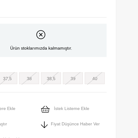
Ürün stoklarımızda kalmamıştır.
37,5
38
38,5
39
40
ere Ekle
İstek Listeme Ekle
ştır
Fiyat Düşünce Haber Ver