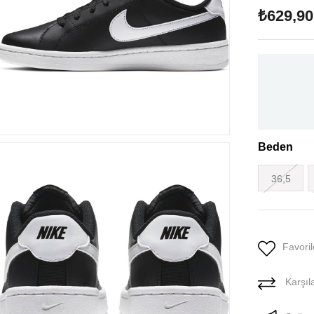
₺629,90
Beden
36,5
Favoril
Karşıla