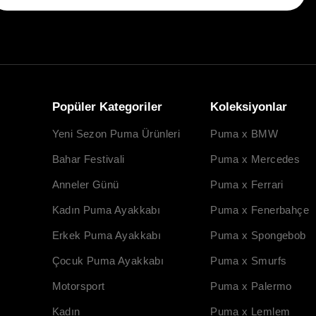
Popüler Kategoriler
Koleksiyonlar
Yeni Sezon Puma Ürünleri
Puma x BMW
Bahar Festivali
Puma x Mercedes
Anneler Günü
Puma x Ferrari
Kadın Puma Ayakkabı
Puma x Fenerbahçe
Erkek Puma Ayakkabı
Puma x Spongebob
Çocuk Puma Ayakkabı
Puma x Smurfs
Motorsport
Puma x Palermo
Kadın
Puma x Lemlem