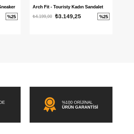
Sneaker
Arch Fit - Touristy Kadın Sandalet
Big
₺3.149,25
₺4.199,00
₺3.1
%25
%25
NDE
%100 ORİJİNAL
ÜRÜN GARANTİSİ