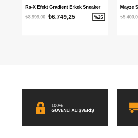
Rs-X Efekt Gradient Erkek Sneaker
₺6.749,25
₺8.999,00
₺5.400,0
%25
100%
GÜVENLİ ALIŞVERİŞ