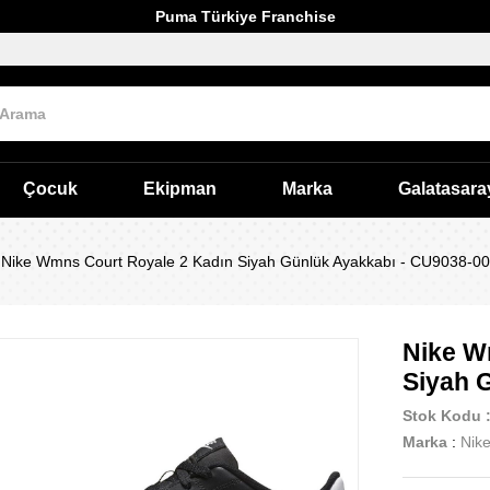
Puma Türkiye Franchise
Çocuk
Ekipman
Marka
Galatasara
Nike Wmns Court Royale 2 Kadın Siyah Günlük Ayakkabı - CU9038-0
Nike W
Siyah 
Stok Kodu
Marka
:
Nik