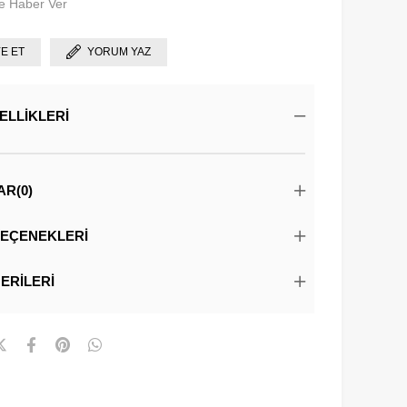
e Haber Ver
YE ET
YORUM YAZ
ELLIKLERI
AR
(0)
EÇENEKLERI
ERILERI