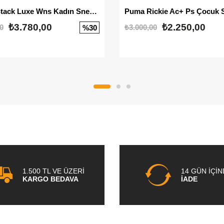
Mayze Stack Luxe Wns Kadın Sneaker
Puma Rickie Ac+ Ps Çocuk 
₺3.780,00
₺2.250,00
0
₺3.000,00
%30
1.500 TL VE ÜZERİ
14 GÜN İÇİ
KARGO BEDAVA
İADE