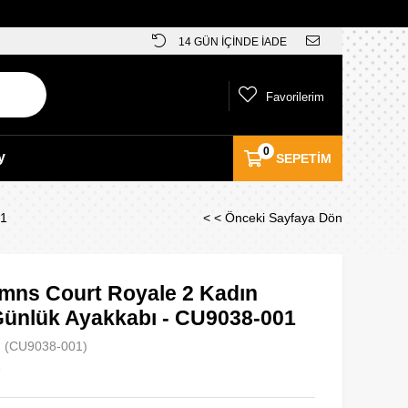
14 GÜN İÇİNDE İADE
Favorilerim
0
y
SEPETIM
01
< < Önceki Sayfaya Dön
mns Court Royale 2 Kadın
Günlük Ayakkabı - CU9038-001
(CU9038-001)
e