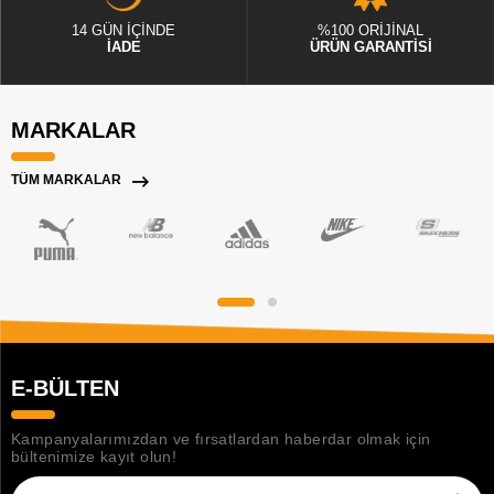
14 GÜN İÇİNDE
%100 ORİJİNAL
İADE
ÜRÜN GARANTİSİ
MARKALAR
TÜM MARKALAR
E-BÜLTEN
Kampanyalarımızdan ve fırsatlardan haberdar olmak için
bültenimize kayıt olun!