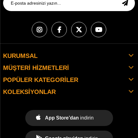
KURUMSAL
MÜŞTERI HIZMETLERI
POPÜLER KATEGORILER
KOLEKSIYONLAR
App Store’dan
indirin