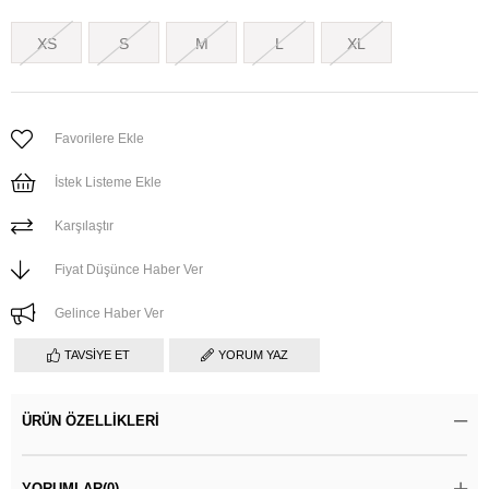
XS
S
M
L
XL
Favorilere Ekle
İstek Listeme Ekle
Karşılaştır
Fiyat Düşünce Haber Ver
Gelince Haber Ver
TAVSIYE ET
YORUM YAZ
ÜRÜN ÖZELLIKLERI
YORUMLAR
(0)