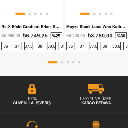
Rs-X Efekt Gradient Erkek Sneaker
Mayze Stack Luxe Wns Kadın Sneaker
₺6.749,25
₺3.780,00
₺8.999,00
₺5.400,00
%25
%30
36
37
37,5
38
38,5
39
36
40
37
40,5
37,5
41
38
42
38,5
42,5
3
100%
1.500 TL VE ÜZERİ
GÜVENLİ ALIŞVERİŞ
KARGO BEDAVA