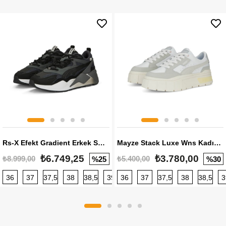
Rs-X Efekt Gradient Erkek Sneaker
Mayze Stack Luxe Wns Kadın Sneaker
₺6.749,25
₺3.780,00
₺8.999,00
₺5.400,00
%25
%30
36
37
37,5
38
38,5
39
36
40
37
40,5
37,5
41
38
42
38,5
42,5
3