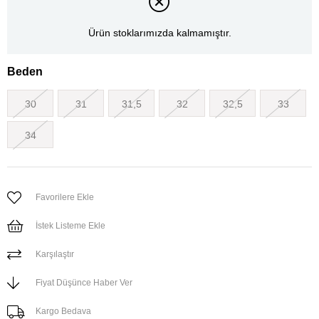
Ürün stoklarımızda kalmamıştır.
Beden
30
31
31,5
32
32,5
33
34
Favorilere Ekle
İstek Listeme Ekle
Karşılaştır
Fiyat Düşünce Haber Ver
Kargo Bedava