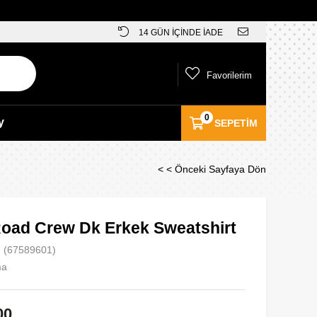
14 GÜN İÇİNDE İADE
Favorilerim
0
y
SEPETIM
< < Önceki Sayfaya Dön
oad Crew Dk Erkek Sweatshirt
(67589601)
ma
00