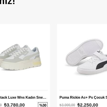
miz!
Mayze Stack Luxe Wns Kadın Sneaker
Puma Rickie Ac+ Ps Çocuk 
₺3.780,00
₺2.250,00
0
₺3.000,00
%30