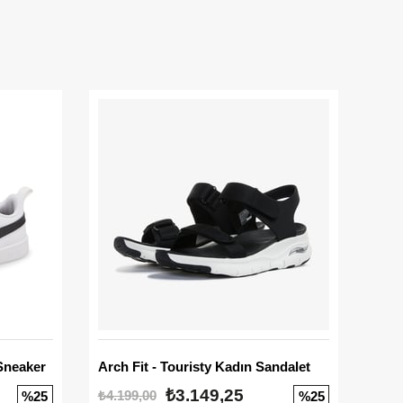
Sneaker
Arch Fit - Touristy Kadın Sandalet
Big
₺3.149,25
₺4.199,00
₺3.1
%25
%25