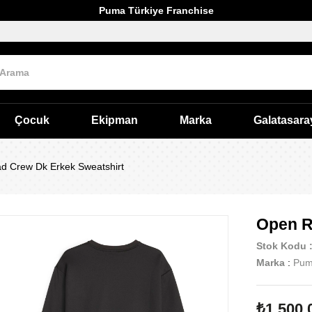
Puma Türkiye Franchise
Çocuk
Ekipman
Marka
Galatasara
d Crew Dk Erkek Sweatshirt
Open R
Stok Kodu
Marka
:
Pu
₺1.500,