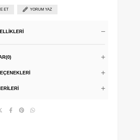
YE ET
YORUM YAZ
ELLIKLERI
AR
(0)
EÇENEKLERI
ERILERI