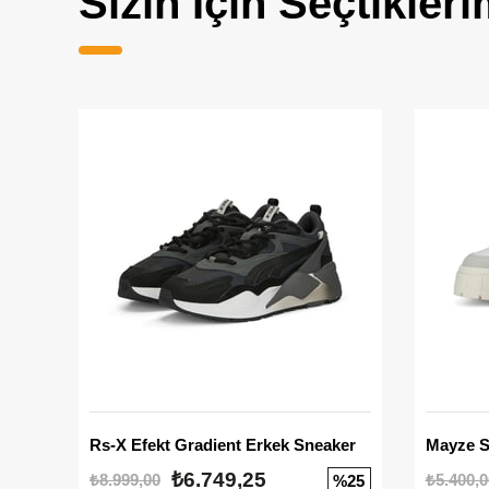
Sizin İçin Seçtikleri
Rs-X Efekt Gradient Erkek Sneaker
₺6.749,25
₺8.999,00
₺5.400,0
%25