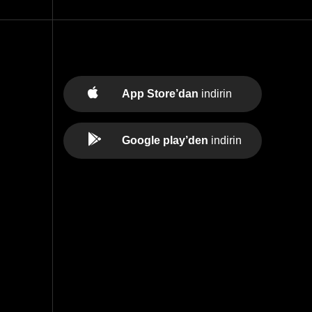
App Store’dan
indirin
Google play’den
indirin