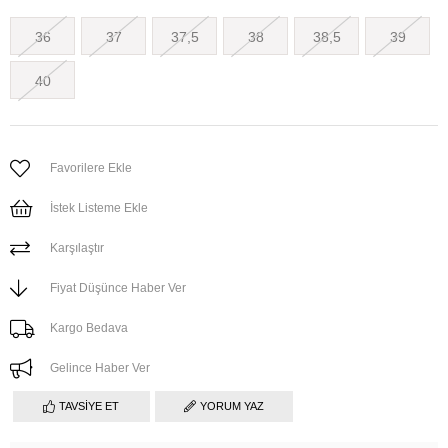
36
37
37,5
38
38,5
39
40
Favorilere Ekle
İstek Listeme Ekle
Karşılaştır
Fiyat Düşünce Haber Ver
Kargo Bedava
Gelince Haber Ver
TAVSIYE ET
YORUM YAZ