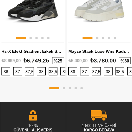
Rs-X Efekt Gradient Erkek Sneaker
Mayze Stack Luxe Wns Kadın Sneaker
₺6.749,25
₺3.780,00
₺8.999,00
₺5.400,00
%25
%30
36
37
37,5
38
38,5
39
36
40
37
40,5
37,5
41
38
42
38,5
42,5
3
100%
1.500 TL VE ÜZERİ
GÜVENLİ ALIŞVERİŞ
KARGO BEDAVA