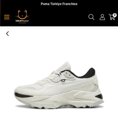
Puma Türkiye Franchise
0
Orkid II Pure Luxe Wns Kadın Sneaker