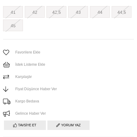
41
42
42,5
43
44
44,5
45
Favorilere Ekle
İstek Listeme Ekle
Karşılaştır
Fiyat Düşünce Haber Ver
Kargo Bedava
Gelince Haber Ver
TAVSIYE ET
YORUM YAZ