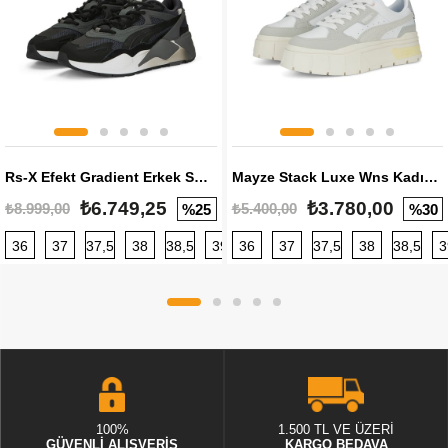
Rs-X Efekt Gradient Erkek Sneaker
Mayze Stack Luxe Wns Kadın Sneaker
₺6.749,25
₺3.780,00
₺8.999,00
₺5.400,00
%25
%30
36
37
37,5
38
38,5
39
36
40
37
40,5
37,5
41
38
42
38,5
42,5
3
100%
1.500 TL VE ÜZERİ
GÜVENLİ ALIŞVERİŞ
KARGO BEDAVA