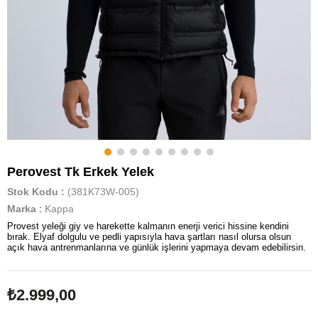
Perovest Tk Erkek Yelek
Stok Kodu
(381K73W-005)
Marka
:
Kappa
Provest yeleği giy ve harekette kalmanın enerji verici hissine kendini
bırak. Elyaf dolgulu ve pedli yapısıyla hava şartları nasıl olursa olsun
açık hava antrenmanlarına ve günlük işlerini yapmaya devam edebilirsin.
₺2.999,00