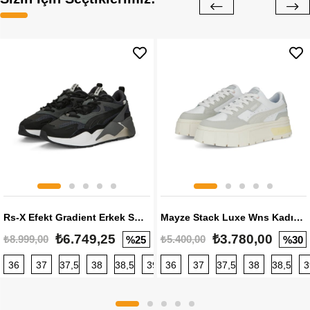
Rs-X Efekt Gradient Erkek Sneaker
Mayze Stack Luxe Wns Kadın Sneaker
₺6.749,25
₺3.780,00
₺8.999,00
₺5.400,00
%25
%30
36
37
37,5
38
38,5
39
36
40
37
40,5
37,5
41
38
42
38,5
42,5
3