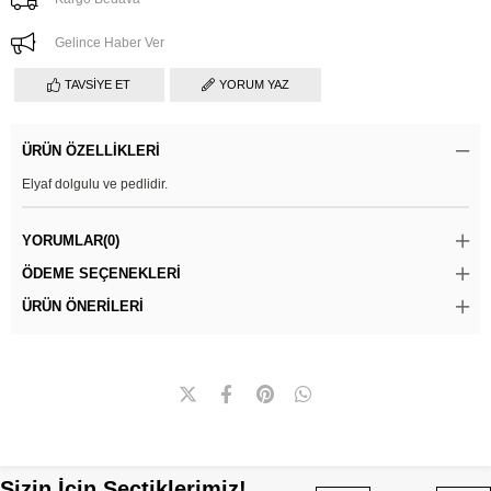
Gelince Haber Ver
TAVSIYE ET
YORUM YAZ
ÜRÜN ÖZELLIKLERI
Elyaf dolgulu ve pedlidir.
YORUMLAR
(0)
ÖDEME SEÇENEKLERI
ÜRÜN ÖNERILERI
Sizin İçin Seçtiklerimiz!