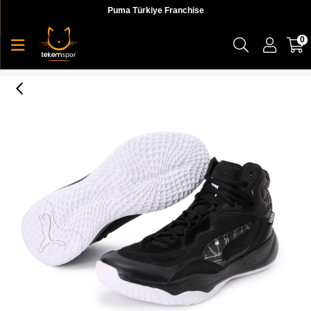
Puma Türkiye Franchise
0
Playmaker Pro Mid Courtside Erkek Basketbol Ayakkabı