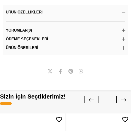
ÜRÜN ÖZELLIKLERI
YORUMLAR
(0)
ÖDEME SEÇENEKLERI
ÜRÜN ÖNERILERI
Sizin İçin Seçtiklerimiz!