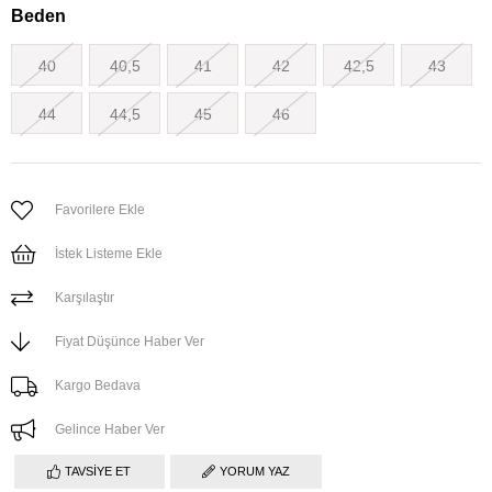
Beden
40
40,5
41
42
42,5
43
44
44,5
45
46
Favorilere Ekle
İstek Listeme Ekle
Karşılaştır
Fiyat Düşünce Haber Ver
Kargo Bedava
Gelince Haber Ver
TAVSIYE ET
YORUM YAZ