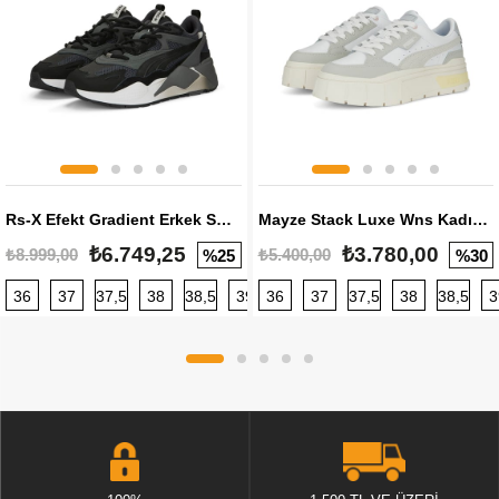
Rs-X Efekt Gradient Erkek Sneaker
Mayze Stack Luxe Wns Kadın Sneaker
₺6.749,25
₺3.780,00
₺8.999,00
₺5.400,00
%25
%30
36
37
37,5
38
38,5
39
36
40
37
40,5
37,5
41
38
42
38,5
42,5
3