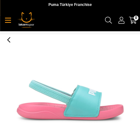
Puma Türkiye Franchise
0
Puma Popcat 20 Backstrap Ac Ps Çocuk Sandalet - 38055508