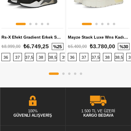
Rs-X Efekt Gradient Erkek Sneaker
Mayze Stack Luxe Wns Kadın Sneaker
₺6.749,25
₺3.780,00
₺8.999,00
₺5.400,00
%25
%30
36
37
37,5
38
38,5
39
36
40
37
40,5
37,5
41
38
42
38,5
42,5
3
100%
1.500 TL VE ÜZERİ
GÜVENLİ ALIŞVERİŞ
KARGO BEDAVA