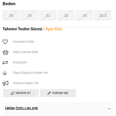
Beden
28
29
31
32
33
34,5
Tahmini Teslim Süresi
:
Aynı Gün
Favorilere Ekle
İstek Listeme Ekle
Karşılaştır
Fiyat Düşünce Haber Ver
Gelince Haber Ver
TAVSIYE ET
YORUM YAZ
ÜRÜN ÖZELLIKLERI