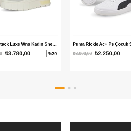
Mayze Stack Luxe Wns Kadın Sneaker
Puma Rickie Ac+ Ps Çocuk 
₺3.780,00
₺2.250,00
0
₺3.000,00
%30