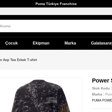
Puma Türkiye Franchise
Çocuk
Ekipman
Marka
Galatasara
 Aop Tee Erkek T-shirt
Power 
Stok Kodu
Marka
:
Pu
PUMA POWER 