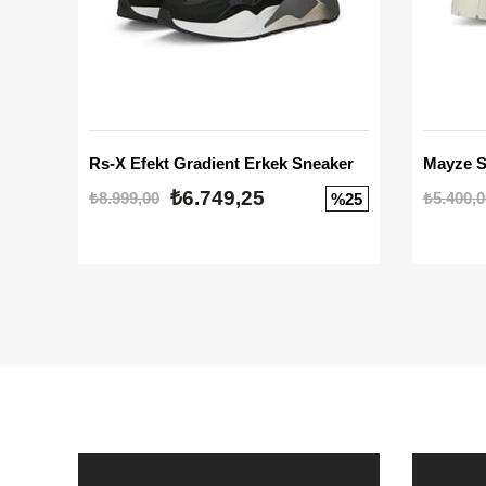
Rs-X Efekt Gradient Erkek Sneaker
₺6.749,25
₺8.999,00
₺5.400,0
%25