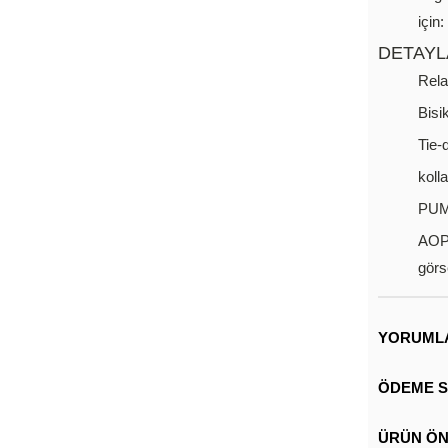
için
DETAYL
Rela
Bisi
Tie-
koll
PUMA
AOP 
görs
YORUML
ÖDEME S
ÜRÜN ÖN