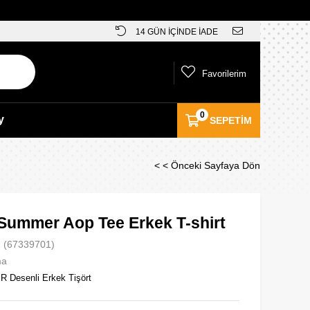
14 GÜN İÇİNDE İADE
Favorilerim
0
y
SEPETIM
< < Önceki Sayfaya Dön
Summer Aop Tee Erkek T-shirt
(67339701)
ma
Desenli Erkek Tişört