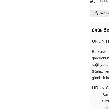
Gelinc
TAVSI
ÜRÜN ÖZ
ÜRÜN H
Bu klasik 
gardırobun
sağlayacak
(Rahat Kesi
gündelik k
ÜRÜN Ö
Pamu
sürd
sağl