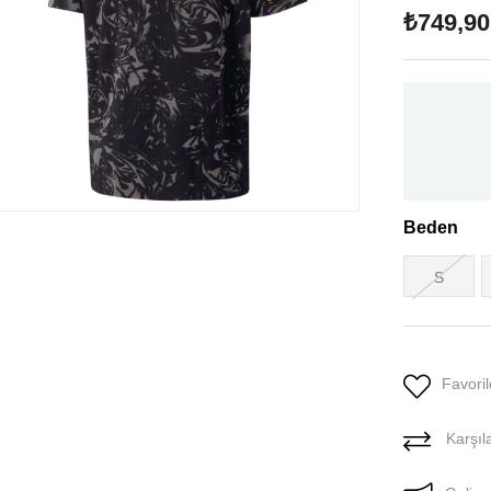
₺749,90
Beden
S
Favoril
Karşıla