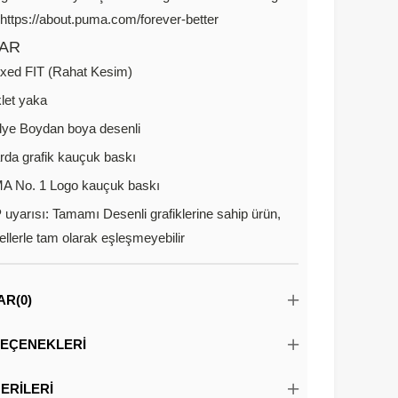
: https://about.puma.com/forever-better
AR
xed FIT (Rahat Kesim)
klet yaka
dye Boydan boya desenli
arda grafik kauçuk baskı
 No. 1 Logo kauçuk baskı
uyarısı: Tamamı Desenli grafiklerine sahip ürün,
ellerle tam olarak eşleşmeyebilir
AR
(0)
EÇENEKLERI
ERILERI