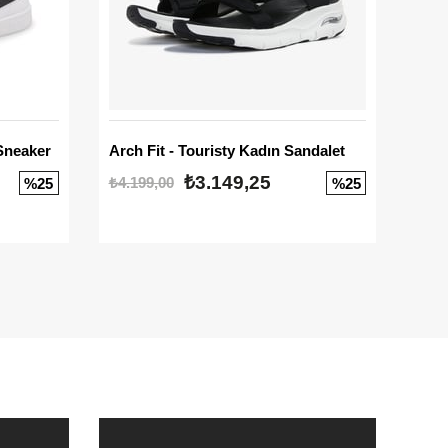
Sneaker
Arch Fit - Touristy Kadın Sandalet
Big
₺3.149,25
₺4.199,00
₺3.1
%25
%25