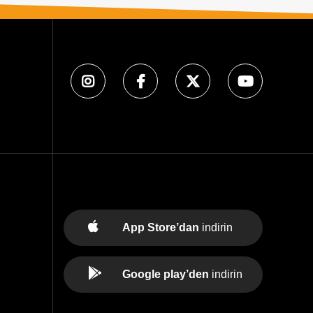
App Store’dan
indirin
Google play’den
indirin