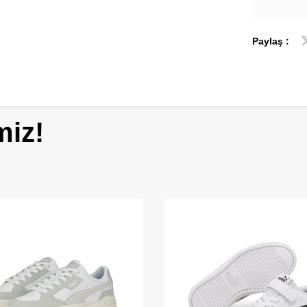
Paylaş :
miz!