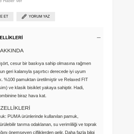
e Haber Ver
YE ET
YORUM YAZ
ELLIKLERI
AKKINDA
tişört, cesur bir baskıya sahip olmasına rağmen
un geri kalanıyla şaşırtıcı derecede iyi uyum
. %100 pamuktan üretilmiştir ve Relaxed FIT
m) ve klasik bisiklet yakaya sahiptir. Hadi,
ombinine biraz hava kat.
ZELLİKLERİ
k: PUMA ürünlerinde kullanılan pamuk,
ürülebilir tarıma odaklanan, su verimliliği ve toprak
ığını önemseyen çifliklerden gelir. Daha fazla bilgi