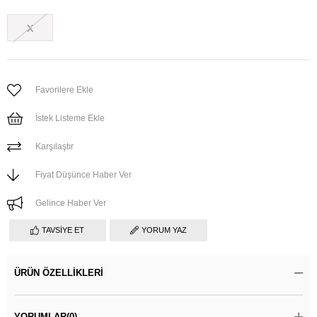
X
Favorilere Ekle
İstek Listeme Ekle
Karşılaştır
Fiyat Düşünce Haber Ver
Gelince Haber Ver
TAVSIYE ET
YORUM YAZ
ÜRÜN ÖZELLIKLERI
YORUMLAR
(0)