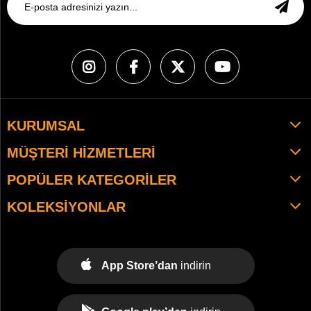
KURUMSAL
MÜŞTERI HIZMETLERI
POPÜLER KATEGORILER
KOLEKSIYONLAR
App Store’dan
indirin