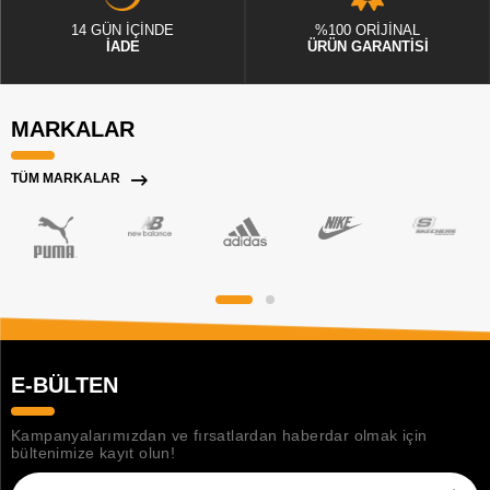
14 GÜN İÇİNDE
%100 ORİJİNAL
İADE
ÜRÜN GARANTİSİ
MARKALAR
TÜM MARKALAR
E-BÜLTEN
Kampanyalarımızdan ve fırsatlardan haberdar olmak için
bültenimize kayıt olun!