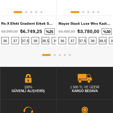
Rs-X Efekt Gradient Erkek Sneaker
Mayze Stack Luxe Wns Kadın Sneaker
₺6.749,25
₺3.780,00
₺8.999,00
₺5.400,00
%25
%30
36
37
37,5
38
38,5
39
36
40
37
40,5
37,5
41
38
42
38,5
42,5
3
100%
1.500 TL VE ÜZERİ
GÜVENLİ ALIŞVERİŞ
KARGO BEDAVA