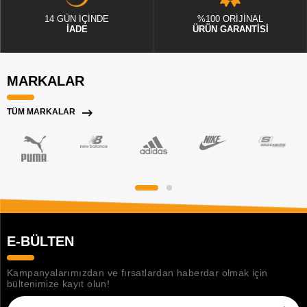
14 GÜN İÇİNDE
%100 ORİJİNAL
İADE
ÜRÜN GARANTİSİ
MARKALAR
TÜM MARKALAR
E-BÜLTEN
Kampanyalarımızdan ve fırsatlardan haberdar olmak için
bültenimize kayıt olun!