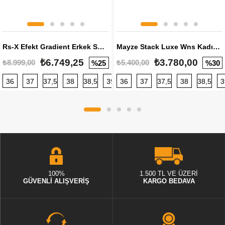
Rs-X Efekt Gradient Erkek Sneaker
Mayze Stack Luxe Wns Kadın Sneaker
₺6.749,25
₺3.780,00
₺8.999,00
₺5.400,00
%25
%30
36
37
37,5
38
38,5
39
36
40
37
40,5
37,5
41
38
42
38,5
42,5
3
100%
1.500 TL VE ÜZERİ
GÜVENLİ ALIŞVERİŞ
KARGO BEDAVA