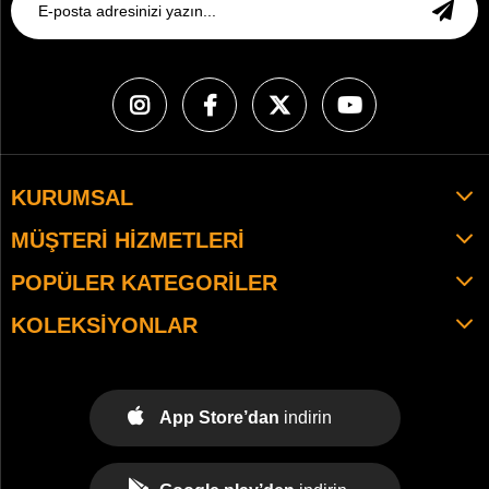
KURUMSAL
MÜŞTERI HIZMETLERI
POPÜLER KATEGORILER
KOLEKSIYONLAR
App Store’dan
indirin