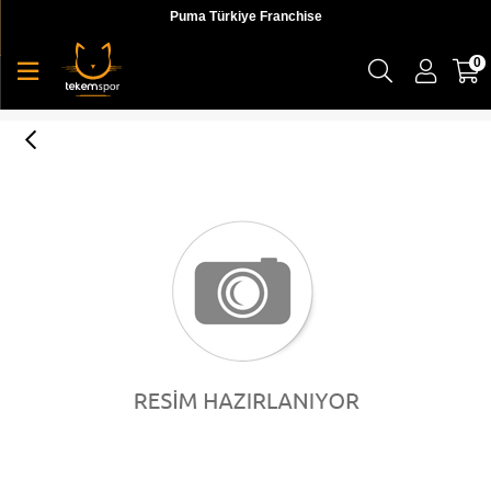
Puma Türkiye Franchise
0
Prime Time Large Shopper Puma White-Hibi