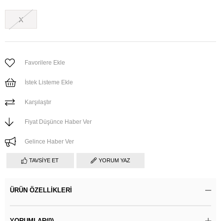
X
Favorilere Ekle
İstek Listeme Ekle
Karşılaştır
Fiyat Düşünce Haber Ver
Gelince Haber Ver
TAVSIYE ET
YORUM YAZ
ÜRÜN ÖZELLIKLERI
YORUMLAR
(0)