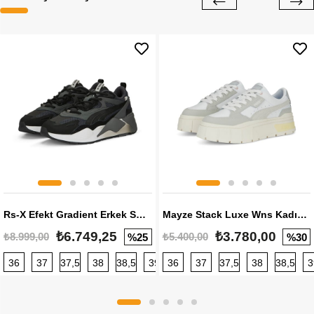
Rs-X Efekt Gradient Erkek Sneaker
Mayze Stack Luxe Wns Kadın Sneaker
₺6.749,25
₺3.780,00
₺8.999,00
₺5.400,00
%25
%30
36
37
37,5
38
38,5
39
36
40
37
40,5
37,5
41
38
42
38,5
42,5
3